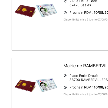
2 Rue De La Gare
67420
Saales
Prochain RDV :
10/08/2
Disponibilité mise à jour le 07/08
A propos de France Services Saales
Commune de Saâles - Espace France Services - Cartes d'
Mairie de RAMBERVI
Place Emile Drouël
88700
RAMBERVILLERS
Prochain RDV :
10/08/2
Disponibilité mise à jour le 07/08