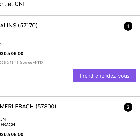
rt et CNI
SALINS
(57170)
1
S
026 à 08:00
/2026 à 18:43 (source ANTS)
Prendre rendez-vous
10
9
G-MERLEBACH
(57800)
2
SON
LEBACH
026 à 08:00