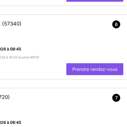
E
(57340)
6
026 à 08:45
/2026 à 18:43 (source ANTS)
Prendre rendez-vous
720)
7
026 à 08:45