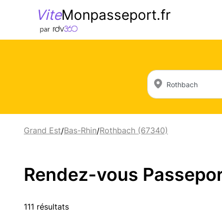
Vite
Monpasseport.fr
Grand Est
Bas-Rhin
Rothbach (67340)
/
/
Rendez-vous Passeport 
111 résultats