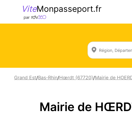
Vite
Monpasseport.fr
Grand Est
Bas-Rhin
Hœrdt (67720)
Mairie de HOER
/
/
/
Mairie de HŒRD