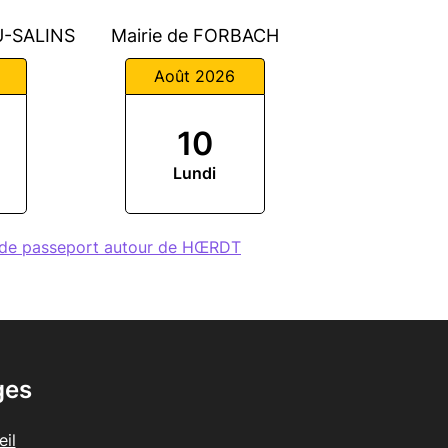
U-SALINS
Mairie de FORBACH
Août 2026
10
Lundi
 de passeport autour de HŒRDT
ges
il