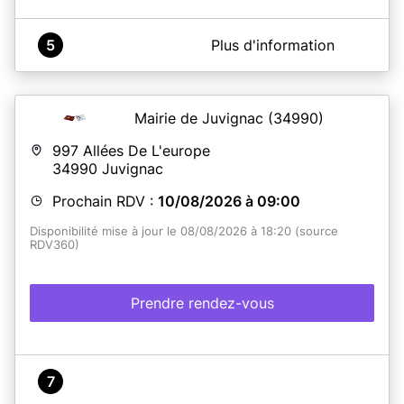
A propos de Mairie de POPIAN
5
Plus d'information
Mairie située au rez-de-chaussée du château.
Mairie de Juvignac
(34990)
En savoir plus
997 Allées De L'europe
34990
Juvignac
Prochain RDV :
10/08/2026 à 09:00
Disponibilité mise à jour le 08/08/2026 à 18:20 (source
RDV360)
Prendre rendez-vous
7