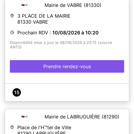
de passeports.
Mairie de VABRE
(81330)
Ouvert tous les jours du lundi au vendredi de 9h à 12h et
de 14h à 17h, nous vous accueillerons sur rendez-vous
3 PLACE DE LA MAIRIE
préalablement attribué via notre site internet
81330
VABRE
(www.lecres.fr).
Prochain RDV :
10/08/2026 à 10:20
En savoir plus
Disponibilité mise à jour le 08/08/2026 à 20:15 (source
ANTS)
Prendre rendez-vous
15
Mairie de LABRUGUIÈRE
(81290)
Place de l'H™tel de Ville
81290
LABRUGUIÈRE