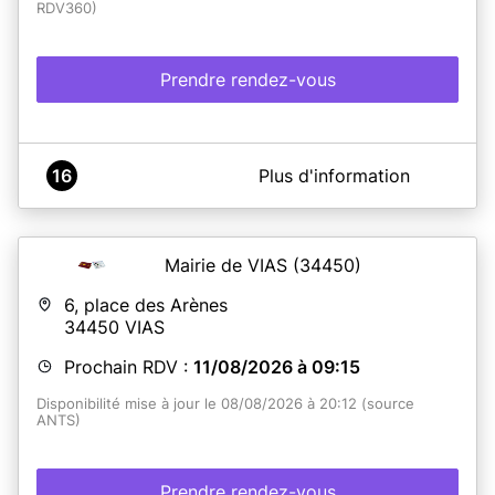
RDV360)
Prendre rendez-vous
A propos de Mairie de Moussac
16
Plus d'information
Ouverture le MERCREDI 31/05/2023
Mairie de VIAS
(34450)
En savoir plus
6, place des Arènes
34450
VIAS
Prochain RDV :
11/08/2026 à 09:15
Disponibilité mise à jour le 08/08/2026 à 20:12 (source
ANTS)
Prendre rendez-vous