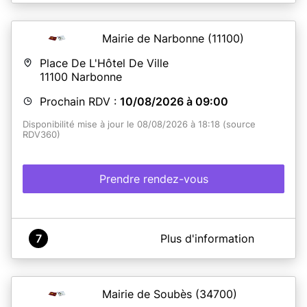
Mairie de Narbonne
(11100)
Place De L'Hôtel De Ville
11100
Narbonne
Prochain RDV :
10/08/2026 à 09:00
Disponibilité mise à jour le 08/08/2026 à 18:18 (source
RDV360)
Prendre rendez-vous
A propos de Mairie Narbonne
7
Plus d'information
ATTENTION : Depuis le 12 avril 2023, conformément
aux directives préfectorales, aucune demande de
renouvellement de CNI et/ou passeport pour
changement d'adresse, ne pourra être acceptée.
Mairie de Soubès
(34700)