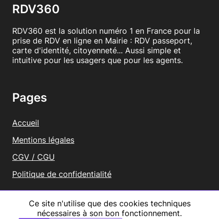
RDV360
RDV360 est la solution numéro 1 en France pour la
prise de RDV en ligne en Mairie : RDV passeport,
carte d'identité, citoyenneté... Aussi simple et
intuitive pour les usagers que pour les agents.
Pages
Accueil
Mentions légales
CGV / CGU
Politique de confidentialité
Vous représentez une mairie ?
Ce site n'utilise que des cookies techniques
nécessaires à son bon fonctionnement.