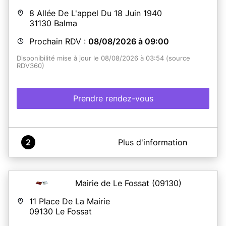
ans qu'elle que soit la date de délivrance. Il est
recommandé d'effectuer une pré-demande en ligne sur
8 Allée De L'appel Du 18 Juin 1940
le site ANTS (en cliquant sur le lien suivant) à défaut
31130
Balma
vous pouvez compléter un cerfa que vous trouverez en
Mairie.
Prochain RDV :
08/08/2026 à 09:00
Disponibilité mise à jour le 08/08/2026 à 03:54 (source
En savoir plus
RDV360)
Prendre rendez-vous
A propos de Mairie de Balma
2
Plus d'information
Prenez rendez-vous avec nos services.
Mairie de Le Fossat
(09130)
En savoir plus
11 Place De La Mairie
09130
Le Fossat