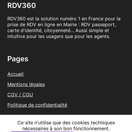
RDV360
RDV360 est la solution numéro 1 en France pour la
prise de RDV en ligne en Mairie : RDV passeport,
carte d'identité, citoyenneté... Aussi simple et
intuitive pour les usagers que pour les agents.
Pages
Accueil
Mentions légales
CGV / CGU
Politique de confidentialité
Vous représentez une mairie ?
Ce site n'utilise que des cookies techniques
nécessaires à son bon fonctionnement.