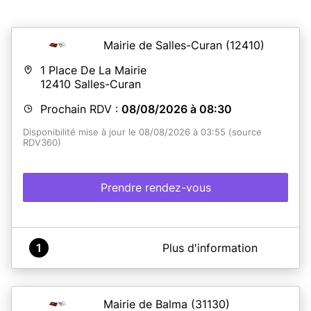
Mairie de Salles-Curan
(12410)
1 Place De La Mairie
12410
Salles-Curan
Prochain RDV :
08/08/2026 à 08:30
Disponibilité mise à jour le 08/08/2026 à 03:55 (source
RDV360)
Prendre rendez-vous
A propos de COMMUNE DE SALLES CURAN
1
Plus d'information
Pour un gain de temps et plus de facilité, prenez rendez-
vous en ligne Attention pour les majeurs disposant d'une
Carte d'identité délivrée après 2014 la validité est de 15
ans (en France)- Pour les mineurs la validité est de 10
Mairie de Balma
(31130)