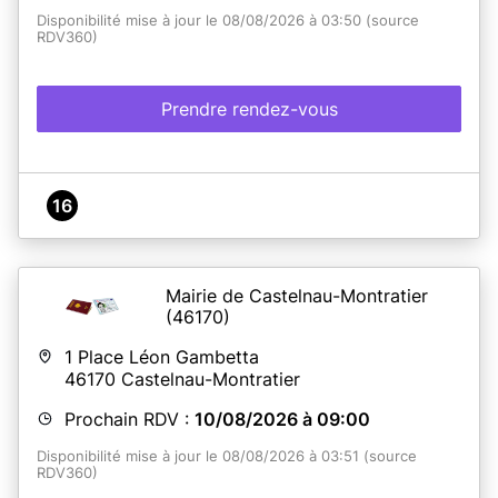
lundi au vendredi de 8h à 17h -
Disponibilité mise à jour le 08/08/2026 à 03:50 (source
Mairie annexe de Baliste : rue d'Aoste, du lundi au
RDV360)
vendredi de 9h à 12h30 et de 13h30 à 17h
Cœur de Ville 1 et 2 : 19 bis rue Gustave Fabre, du lundi
au vendredi de 8h15 à 12h45 et de 14h à 17h
Prendre rendez-vous
LE RETRAIT de votre nouveau titre d'identité se fait
sans rendez-vous. Restitution de l'ancien titre à la
remise.
16
En savoir plus
Mairie de Castelnau-Montratier
(46170)
1 Place Léon Gambetta
46170
Castelnau-Montratier
Prochain RDV :
10/08/2026 à 09:00
Disponibilité mise à jour le 08/08/2026 à 03:51 (source
RDV360)