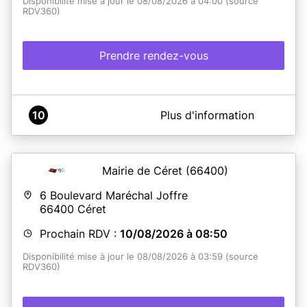
Disponibilité mise à jour le 08/08/2026 à 04:00 (source
RDV360)
Prendre rendez-vous
A propos de Mairie de POPIAN
10
Plus d'information
Mairie située au rez-de-chaussée du château.
Mairie de Céret
(66400)
En savoir plus
6 Boulevard Maréchal Joffre
66400
Céret
Prochain RDV :
10/08/2026 à 08:50
Disponibilité mise à jour le 08/08/2026 à 03:59 (source
RDV360)