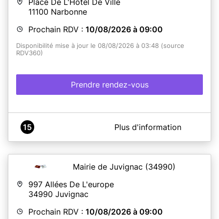
Place De L'Hôtel De Ville
11100
Narbonne
Prochain RDV :
10/08/2026 à 09:00
Disponibilité mise à jour le 08/08/2026 à 03:48 (source
RDV360)
Prendre rendez-vous
A propos de Mairie Narbonne
15
Plus d'information
ATTENTION : Depuis le 12 avril 2023, conformément
aux directives préfectorales, aucune demande de
renouvellement de CNI et/ou passeport pour
changement d'adresse, ne pourra être acceptée.
Mairie de Juvignac
(34990)
POUR DÉPOSER VOTRE DEMANDE :
997 Allées De L'europe
- sur rendez-vous les lundis, mercredis et vendredis
34990
Juvignac
- sans rendez-vous les mardis et les jeudis.
Prochain RDV :
10/08/2026 à 09:00
Maison des Services 1 et 2 : 1 avenue de la Naïade, du