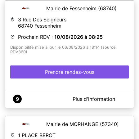
Mairie de Fessenheim
(68740)
3 Rue Des Seigneurs
68740
Fessenheim
Prochain RDV :
10/08/2026 à 08:25
Disponibilité mise à jour le 06/08/2026 à 18:14 (source
RDV360)
Prendre rendez-vous
A propos de Bureau CNI et passeport - annexe de la
9
Plus d'information
mairie de Fessenheim
La commune de Fessenheim est équipée d'un dispositif
de recueil pour l'établissement de titres sécurisés (carte
nationale d'identité et passeport). La prise de RDV doit
Mairie de MORHANGE
(57340)
se faire grâce à un agenda en ligne disponible sur le site
www.rdv360.com/mairie ou sur www.fessenheim.fr. En
1 PLACE BEROT
cas de difficulté, vous pouvez contacter le service des