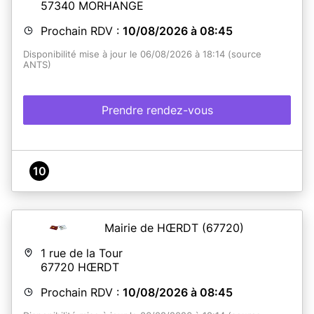
57340
MORHANGE
titres d'identités par téléphone (09 78 47 54 61).
Le
bureau est situé à l'annexe de la mairie
dont l'adresse
Prochain RDV :
10/08/2026 à 08:45
est la suivante :
3 rue des Seigneurs
- 68740
FESSENHEIM.
UNIQUEMENT SUR RENDEZ-VOUS.
Disponibilité mise à jour le 06/08/2026 à 18:14 (source
ANTS)
En savoir plus
Prendre rendez-vous
10
Mairie de HŒRDT
(67720)
1 rue de la Tour
67720
HŒRDT
Prochain RDV :
10/08/2026 à 08:45