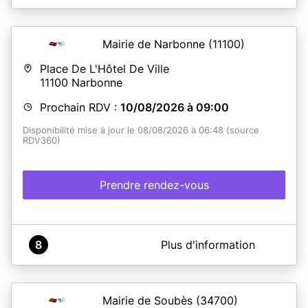
Mairie de Narbonne
(11100)
Place De L'Hôtel De Ville
11100
Narbonne
Prochain RDV :
10/08/2026 à 09:00
Disponibilité mise à jour le 08/08/2026 à 06:48 (source
RDV360)
Prendre rendez-vous
A propos de Mairie Narbonne
8
Plus d'information
ATTENTION : Depuis le 12 avril 2023, conformément
aux directives préfectorales, aucune demande de
renouvellement de CNI et/ou passeport pour
changement d'adresse, ne pourra être acceptée.
Mairie de Soubès
(34700)