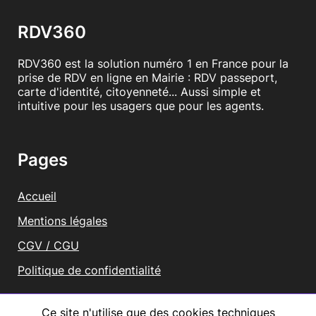
RDV360
RDV360 est la solution numéro 1 en France pour la
prise de RDV en ligne en Mairie : RDV passeport,
carte d'identité, citoyenneté... Aussi simple et
intuitive pour les usagers que pour les agents.
Pages
Accueil
Mentions légales
CGV / CGU
Politique de confidentialité
Vous représentez une mairie ?
Ce site n'utilise que des cookies techniques