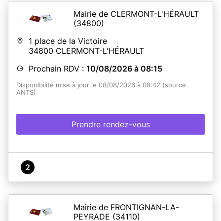
Carte d'identité délivrée après 2014 la validité est de 15
ans (en France)- Pour les mineurs la validité est de 10
Mairie de CLERMONT-L'HÉRAULT
ans qu'elle que soit la date de délivrance. Il est
(34800)
recommandé d'effectuer une pré-demande en ligne sur
le site ANTS (en cliquant sur le lien suivant) à défaut
1 place de la Victoire
vous pouvez compléter un cerfa que vous trouverez en
34800
CLERMONT-L'HÉRAULT
Mairie.
Prochain RDV :
10/08/2026 à 08:15
En savoir plus
Disponibilité mise à jour le 08/08/2026 à 08:42 (source
ANTS)
Prendre rendez-vous
2
Mairie de FRONTIGNAN-LA-
PEYRADE
(34110)