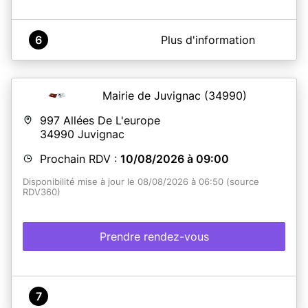
A propos de Mairie de POPIAN
6
Plus d'information
Mairie située au rez-de-chaussée du château.
Mairie de Juvignac
(34990)
En savoir plus
997 Allées De L'europe
34990
Juvignac
Prochain RDV :
10/08/2026 à 09:00
Disponibilité mise à jour le 08/08/2026 à 06:50 (source
RDV360)
Prendre rendez-vous
7