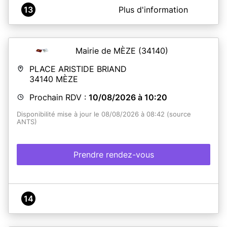
A propos de Mairie Le Crès
13
Plus d'information
La Mairie du Crès vous propose dès à présent un
nouveau service, qui vous permettra de réaliser vos
différentes demandes de cartes nationales d’identité et
de passeports.
Mairie de MÈZE
(34140)
Ouvert tous les jours du lundi au vendredi de 9h à 12h et
de 14h à 17h, nous vous accueillerons sur rendez-vous
PLACE ARISTIDE BRIAND
préalablement attribué via notre site internet
34140
MÈZE
(www.lecres.fr).
Prochain RDV :
10/08/2026 à 10:20
En savoir plus
Disponibilité mise à jour le 08/08/2026 à 08:42 (source
ANTS)
Prendre rendez-vous
14