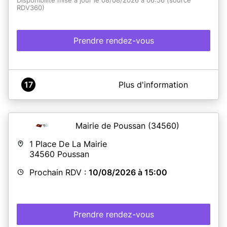
Disponibilité mise à jour le 08/08/2026 à 06:56 (source
RDV360)
Prendre rendez-vous
A propos de Mairie de Moussac
17
Plus d'information
Ouverture le MERCREDI 31/05/2023
Mairie de Poussan
(34560)
En savoir plus
1 Place De La Mairie
34560
Poussan
Prochain RDV :
10/08/2026 à 15:00
Prendre rendez-vous