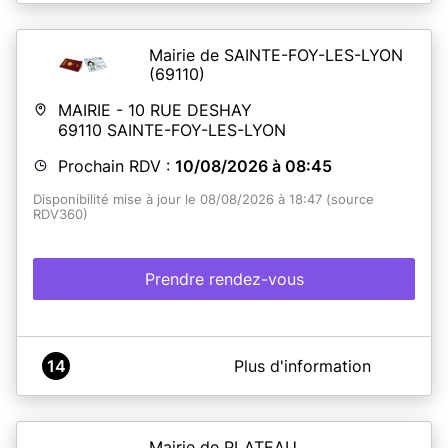
Mairie de SAINTE-FOY-LES-LYON
(69110)
MAIRIE - 10 RUE DESHAY
69110
SAINTE-FOY-LES-LYON
Prochain RDV :
10/08/2026 à 08:45
Disponibilité mise à jour le 08/08/2026 à 18:47 (source
RDV360)
Prendre rendez-vous
A propos de VILLE DE SAINTE-FOY-LES-LYON
14
Plus d'information
Les horaires d'ouverture mentionnées ne concernent que
les prises de rendez-vous pour l'établissement de cartes
d'identité ou de passeports biométrique.
Plus de renseignement sur www.saintefoyleslyon.fr
Mairie de PLATEAU