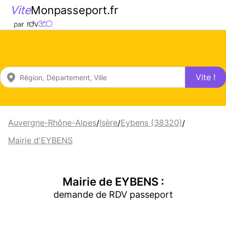
Vite
Monpasseport.fr
Vite !
Auvergne-Rhône-Alpes
Isère
Eybens (38320)
/
/
/
Mairie d'EYBENS
Mairie de EYBENS :
demande de RDV passeport