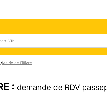
)
Mairie de Fillière
/
RE :
demande de RDV passep