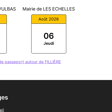
-VULBAS
Mairie de LES ECHELLES
Août 2026
06
Jeudi
de passeport autour de FILLIÈRE
ges
il