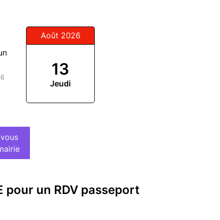
Août 2026
un
13
46
Jeudi
-vous
mairie
RE pour un RDV passeport