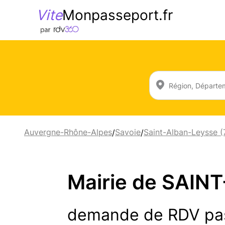
Vite
Monpasseport.fr
Auvergne-Rhône-Alpes
Savoie
Saint-Alban-Leysse 
/
/
Mairie de SAIN
demande de RDV pa