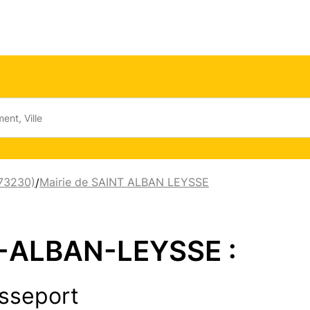
(73230)
Mairie de SAINT ALBAN LEYSSE
/
T-ALBAN-LEYSSE :
sseport