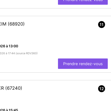
HEIM
(68920)
11
26 à 13:00
/2026 à 17:44 (source RDV360)
Prendre rendez-vous
LER
(67240)
12
26 à 15:45