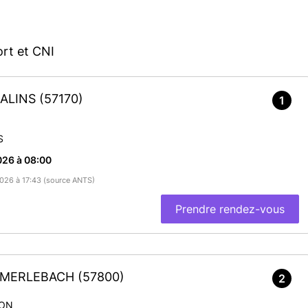
rt et CNI
SALINS
(57170)
1
S
026 à 08:00
/2026 à 17:43 (source ANTS)
Prendre rendez-vous
G-MERLEBACH
(57800)
2
1
16
SON