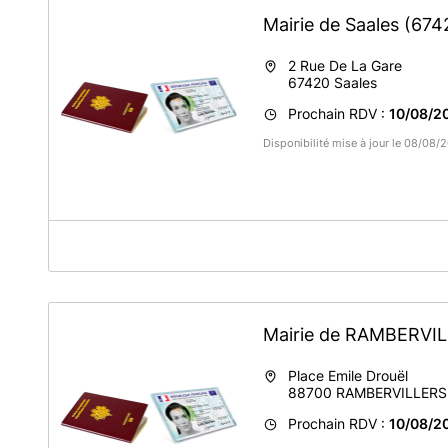
Mairie de Saales
(674
2 Rue De La Gare
67420
Saales
Prochain RDV :
10/08/2
Disponibilité mise à jour le 08/08
A propos de France Services Saales
Commune de Saâles - Espace France Services - Cartes d'
Mairie de RAMBERVI
Place Emile Drouël
88700
RAMBERVILLERS
Prochain RDV :
10/08/2