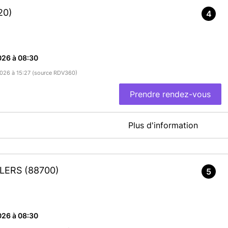
20)
4
026 à 08:30
/2026 à 15:27 (source RDV360)
Prendre rendez-vous
Plus d'information
identité-Passeports
En savoir plus
LLERS
(88700)
5
026 à 08:30