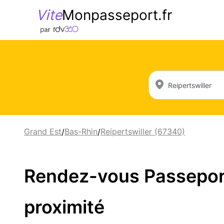
Vite
Monpasseport.fr
Grand Est
Bas-Rhin
Reipertswiller (67340)
/
/
Rendez-vous Passeport 
proximité