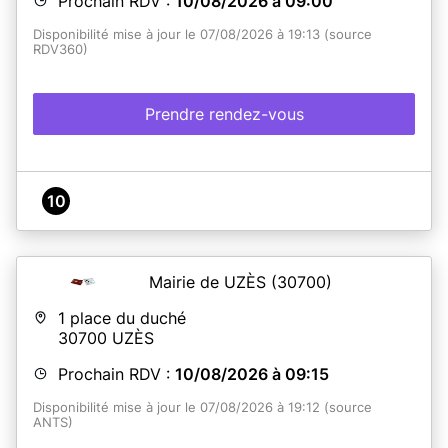
Prochain RDV :
10/08/2026 à 09:00
Maison des Services 1 et 2 : 1 avenue de la Naïade, du
lundi au vendredi de 8h à 17h -
Disponibilité mise à jour le 07/08/2026 à 19:13 (source
Mairie annexe de Baliste : rue d'Aoste, du lundi au
RDV360)
vendredi de 9h à 12h30 et de 13h30 à 17h
Cœur de Ville 1 et 2 : 19 bis rue Gustave Fabre, du lundi
au vendredi de 8h15 à 12h45 et de 14h à 17h
Prendre rendez-vous
LE RETRAIT de votre nouveau titre d'identité se fait
sans rendez-vous. Restitution de l'ancien titre à la
remise.
10
En savoir plus
Mairie de UZÈS
(30700)
1 place du duché
30700
UZÈS
Prochain RDV :
10/08/2026 à 09:15
Disponibilité mise à jour le 07/08/2026 à 19:12 (source
ANTS)