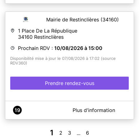
Ouverture le MERCREDI 31/05/2023
Mairie de Restinclières
(34160)
En savoir plus
1 Place De La République
34160
Restinclières
Prochain RDV :
10/08/2026 à 15:00
Disponibilité mise à jour le 07/08/2026 à 17:02 (source
RDV360)
Prendre rendez-vous
A propos de Mairie de Restinclières
19
Plus d'information
Horaires d'ouverture de la Mairie pendant les vacances
scolaire
Lundi au jeudi : 8h00 à 12h00
1
2
3
6
...
Vendredi : 14h00 à 18h00