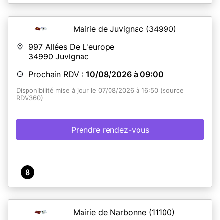
Mairie située au rez-de-chaussée du château.
Mairie de Juvignac
(34990)
En savoir plus
997 Allées De L'europe
34990
Juvignac
Prochain RDV :
10/08/2026 à 09:00
Disponibilité mise à jour le 07/08/2026 à 16:50 (source
RDV360)
Prendre rendez-vous
8
Mairie de Narbonne
(11100)