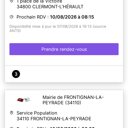
1 place de la Victoire
vous pouvez compléter un cerfa que vous trouverez en
34800
CLERMONT-L'HÉRAULT
Mairie.
Prochain RDV :
10/08/2026 à 08:15
En savoir plus
Disponibilité mise à jour le 07/08/2026 à 19:13 (source
ANTS)
Prendre rendez-vous
3
Mairie de FRONTIGNAN-LA-
PEYRADE
(34110)
Service Population
34110
FRONTIGNAN-LA-PEYRADE