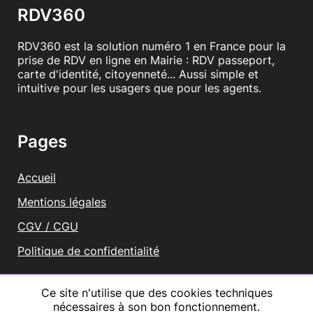
RDV360
RDV360 est la solution numéro 1 en France pour la
prise de RDV en ligne en Mairie : RDV passeport,
carte d'identité, citoyenneté... Aussi simple et
intuitive pour les usagers que pour les agents.
Pages
Accueil
Mentions légales
CGV / CGU
Politique de confidentialité
Vous représentez une mairie ?
Ce site n'utilise que des cookies techniques
nécessaires à son bon fonctionnement.