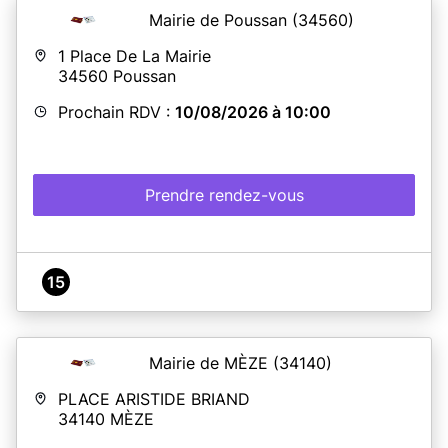
de passeports.
Mairie de Poussan
(34560)
Ouvert tous les jours du lundi au vendredi de 9h à 12h et
de 14h à 17h, nous vous accueillerons sur rendez-vous
1 Place De La Mairie
préalablement attribué via notre site internet
34560
Poussan
(www.lecres.fr).
Prochain RDV :
10/08/2026 à 10:00
En savoir plus
Prendre rendez-vous
15
Mairie de MÈZE
(34140)
PLACE ARISTIDE BRIAND
34140
MÈZE