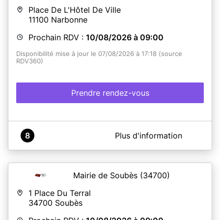
Place De L'Hôtel De Ville
11100
Narbonne
Prochain RDV :
10/08/2026 à 09:00
Disponibilité mise à jour le 07/08/2026 à 17:18 (source
RDV360)
Prendre rendez-vous
A propos de Mairie Narbonne
8
Plus d'information
ATTENTION : Depuis le 12 avril 2023, conformément
aux directives préfectorales, aucune demande de
renouvellement de CNI et/ou passeport pour
changement d'adresse, ne pourra être acceptée.
Mairie de Soubès
(34700)
POUR DÉPOSER VOTRE DEMANDE :
1 Place Du Terral
- sur rendez-vous les lundis, mercredis et vendredis
34700
Soubès
- sans rendez-vous les mardis et les jeudis.