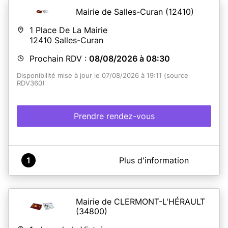
Mairie de Salles-Curan
(12410)
1 Place De La Mairie
12410
Salles-Curan
Prochain RDV :
08/08/2026 à 08:30
Disponibilité mise à jour le 07/08/2026 à 19:11 (source
RDV360)
Prendre rendez-vous
A propos de COMMUNE DE SALLES CURAN
1
Plus d'information
Pour un gain de temps et plus de facilité, prenez rendez-
vous en ligne Attention pour les majeurs disposant d'une
Carte d'identité délivrée après 2014 la validité est de 15
ans (en France)- Pour les mineurs la validité est de 10
Mairie de CLERMONT-L'HÉRAULT
ans qu'elle que soit la date de délivrance. Il est
(34800)
recommandé d'effectuer une pré-demande en ligne sur
le site ANTS (en cliquant sur le lien suivant) à défaut