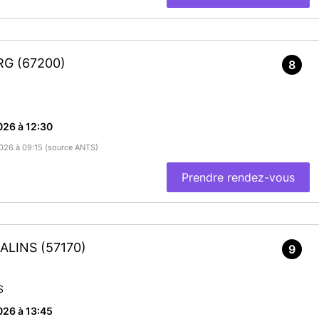
URG
(67200)
8
026 à 12:30
/2026 à 09:15 (source ANTS)
Prendre rendez-vous
SALINS
(57170)
9
S
026 à 13:45