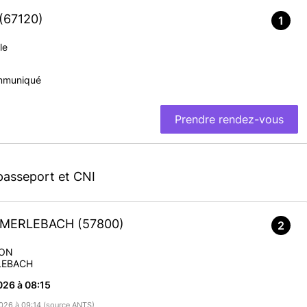
(67120)
1
le
mmuniqué
Prendre rendez-vous
passeport et CNI
G-MERLEBACH
(57800)
2
SON
LEBACH
026 à 08:15
/2026 à 09:14 (source ANTS)