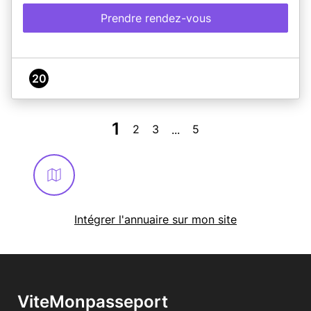
Prendre rendez-vous
20
1
2
3
5
...
Intégrer l'annuaire sur mon site
ViteMonpasseport