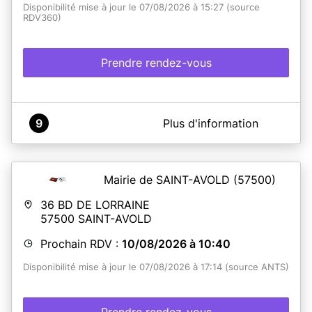
Disponibilité mise à jour le 07/08/2026 à 15:27 (source
RDV360)
Prendre rendez-vous
A propos de Bureau CNI et passeport - annexe de la
9
Plus d'information
mairie de Fessenheim
La commune de Fessenheim est équipée d'un dispositif
de recueil pour l'établissement de titres sécurisés (carte
nationale d'identité et passeport). La prise de RDV doit
Mairie de SAINT-AVOLD
(57500)
se faire grâce à un agenda en ligne disponible sur le site
www.rdv360.com/mairie ou sur www.fessenheim.fr. En
36 BD DE LORRAINE
cas de difficulté, vous pouvez contacter le service des
57500
SAINT-AVOLD
titres d'identités par téléphone (09 78 47 54 61).
Le
bureau est situé à l'annexe de la mairie
dont l'adresse
Prochain RDV :
10/08/2026 à 10:40
est la suivante :
3 rue des Seigneurs
- 68740
FESSENHEIM.
UNIQUEMENT SUR RENDEZ-VOUS.
Disponibilité mise à jour le 07/08/2026 à 17:14 (source ANTS)
En savoir plus
Prendre rendez-vous