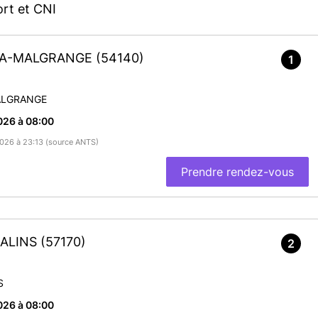
rt et CNI
E-LA-MALGRANGE
(54140)
1
ALGRANGE
026 à 08:00
/2026 à 23:13 (source ANTS)
Prendre rendez-vous
SALINS
(57170)
2
S
026 à 08:00