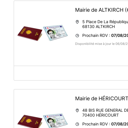
Mairie de ALTKIRCH
(
5 Place De La Républiq
68130
ALTKIRCH
Prochain RDV :
07/08/2
Disponibilité mise à jour le 06/08
A propos de Mairie d'Altkirch
Service titre d'identité
Assurez-vous d’avoir un dossier complet
lors de votre
Mairie de HÉRICOUR
Au minimum il vous sera demandé le numéro de votre pré-
justificatif de domicile (sauf si vous avez utilisé Justif'A
orthographiée correctement sur votre pré-demande). Tou
48 BIS RUE GENERAL D
Chaque demandeur devra être présent lors du dépôt du 
70400
HÉRICOURT
que soit son âge, est obligatoire au moment du dépôt du d
Prochain RDV :
07/08/2