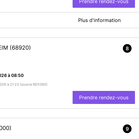
Prendre rendez-vous
Plus d'information
identité-Passeports
En savoir plus
HEIM
(68920)
8
026 à 08:50
/2026 à 21:23 (source RDV360)
Prendre rendez-vous
000)
9