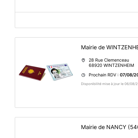
A propos de France Services Saales
Commune de Saâles - Espace France Services - Cartes d'
Mairie de WINTZEN
28 Rue Clemenceau
68920
WINTZENHEIM
Prochain RDV :
07/08/2
Disponibilité mise à jour le 06/08
Mairie de NANCY
(54