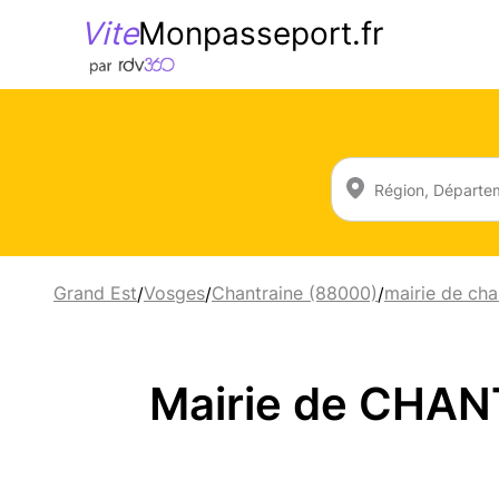
Vite
Monpasseport.fr
Grand Est
Vosges
Chantraine (88000)
mairie de cha
/
/
/
Mairie de CHAN