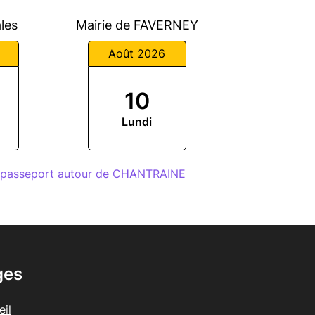
les
Mairie de FAVERNEY
Août 2026
10
Lundi
e passeport autour de CHANTRAINE
ges
il