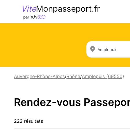
Vite
Monpasseport.fr
Auvergne-Rhône-Alpes
Rhône
Amplepuis (69550)
/
/
Rendez-vous Passeport 
222 résultats