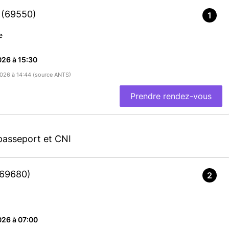
S
(69550)
1
e
26 à 15:30
/2026 à 14:44 (source ANTS)
Prendre rendez-vous
passeport et CNI
(69680)
2
026 à 07:00