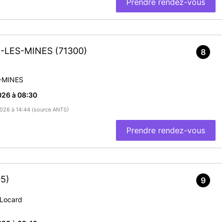
Prendre rendez-vous
U-LES-MINES
(71300)
8
-MINES
026 à 08:30
/2026 à 14:44 (source ANTS)
Prendre rendez-vous
5)
9
 Locard