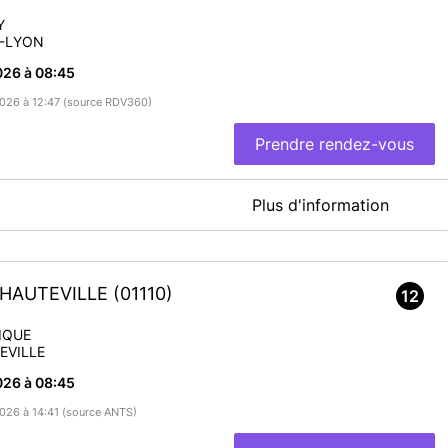
Y
S-LYON
026 à 08:45
/2026 à 12:47 (source RDV360)
Prendre rendez-vous
Plus d'information
es prises de rendez-vous pour l'établissement de cartes
D'HAUTEVILLE
(01110)
12
En savoir plus
IQUE
EVILLE
026 à 08:45
2026 à 14:41 (source ANTS)