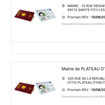
MAIRIE - 10 RUE DESHA
69110
SAINTE-FOY-LE
Prochain RDV :
10/08/2
Disponibilité mise à jour le 09/08
A propos de VILLE DE SAINTE-FOY-LES-LYON
Les horaires d'ouverture mentionnées ne concernent que l
d'identité ou de passeports biométrique.
Plus de renseignement sur www.saintefoyleslyon.fr
Mairie de PLATEAU 
320 RUE DE LA REPUBL
01110
PLATEAU D'HAUT
Prochain RDV :
10/08/2
Disponibilité mise à jour le 09/08/