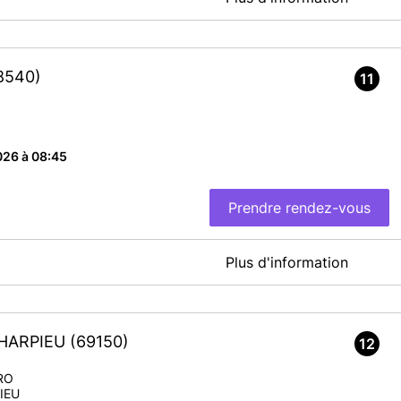
 la mairie annexe de Pierre-Bénite
En savoir plus
8540)
11
026 à 08:45
Prendre rendez-vous
Plus d'information
 nous vous invitons à prendre rendez-vous pour tout dépôt de
ons à nous contacter.
CHARPIEU
(69150)
12
En savoir plus
RO
IEU