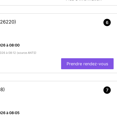
www.mairie-rives.fr afin de consulter les modalités de retrait des
s sur le mail de confirmation de votre rendez-vous.
(26220)
ter votre attestation de remise du titre.
6
En savoir plus
026 à 08:00
/2026 à 08:12 (source ANTS)
Prendre rendez-vous
8)
7
026 à 08:05