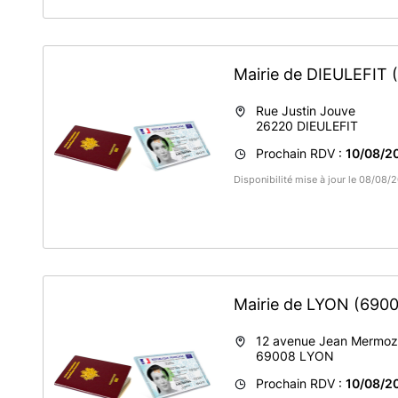
Avant toute prise de RDV, merci de vous rendre sur le site 
titres.
Merci de prendre connaissance des informations transmise
Mairie de DIEULEFIT
En cas de perte ou de vol de vos documents, merci d'appor
Rue Justin Jouve
26220
DIEULEFIT
Prochain RDV :
10/08/2
Disponibilité mise à jour le 08/08
Mairie de LYON
(6900
12 avenue Jean Mermoz
69008
LYON
Prochain RDV :
10/08/2