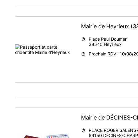
Prise de rendez vous en ligne des CNI / PPT sur le site de
Mairie de Heyrieux
(3
Place Paul Doumer
38540
Heyrieux
Prochain RDV :
10/08/2
A propos de Mairie d'Heyrieux
En vue de répondre au mieux aux attentes de nos usagers
dossier passeport et CNI.
Pour tout renseignement complémentaire, nous vous invit
Mairie de DÉCINES-
PLACE ROGER SALENG
69150
DÉCINES-CHARP