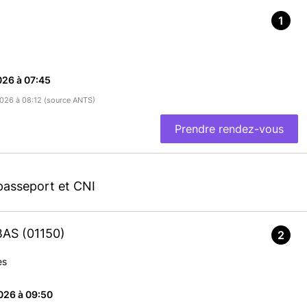
1
026 à 07:45
/2026 à 08:12 (source ANTS)
Prendre rendez-vous
passeport et CNI
LBAS
(01150)
2
es
026 à 09:50