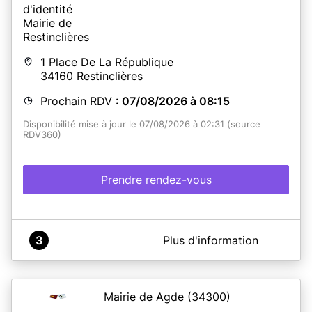
1 Place De La République
34160
Restinclières
Prochain RDV :
07/08/2026 à 08:15
Disponibilité mise à jour le 07/08/2026 à 02:31 (source
RDV360)
Prendre rendez-vous
A propos de Mairie de Restinclières
3
Plus d'information
Horaires d'ouverture de la Mairie pendant les vacances
scolaire
Lundi au jeudi : 8h00 à 12h00
Vendredi : 14h00 à 18h00
Mairie de Agde
(34300)