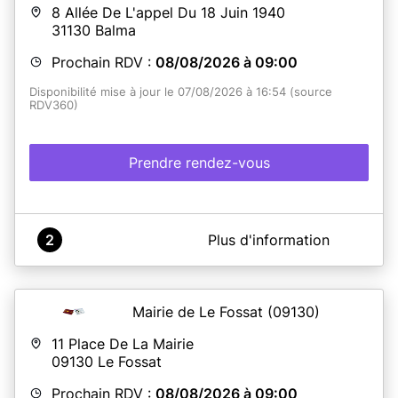
8 Allée De L'appel Du 18 Juin 1940
31130
Balma
Prochain RDV :
08/08/2026 à 09:00
Disponibilité mise à jour le 07/08/2026 à 16:54 (source
RDV360)
Prendre rendez-vous
A propos de Mairie de Balma
2
Plus d'information
Prenez rendez-vous avec nos services.
Mairie de Le Fossat
(09130)
En savoir plus
11 Place De La Mairie
09130
Le Fossat
Prochain RDV :
08/08/2026 à 09:00