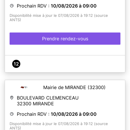
Pour les enfants mineurs
:
Présence obligatoire de
Prochain RDV :
10/08/2026 à 09:00
l'enfant lors du dépôt de la demande.
AVEC GARDE ALTERNEE
Disponibilité mise à jour le 07/08/2026 à 19:12 (source
- S'il y a SÉPARATION ou DIVORCE: fournir le jugement.
ANTS)
- Autorisation parentale (des 2 parents et originaux CNI
des deux parents).
- Justificatif de domicile des 2 parents + CNI des 2
parents.
Prendre rendez-vous
Pour les majeurs vivants chez leurs parents:
- Attestation sur l'honneur de domicile des parents.
- Originaux CNI parents.
- Justificatif de domicile des parents.( factures ;
12
téléphone; éléctricité, impôts.)
Mairie de MIRANDE
(32300)
En savoir plus
BOULEVARD CLEMENCEAU
32300
MIRANDE
Prochain RDV :
10/08/2026 à 09:00
Disponibilité mise à jour le 07/08/2026 à 19:12 (source
ANTS)