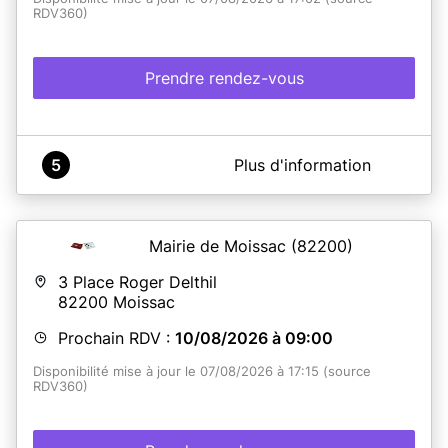
RDV360)
Prendre rendez-vous
A propos de Mairie d'Avignonet-Lauragais
5
Plus d'information
Mairie / Passeports et cartes d'identité
Mairie de Moissac
(82200)
En savoir plus
3 Place Roger Delthil
82200
Moissac
Prochain RDV :
10/08/2026 à 09:00
Disponibilité mise à jour le 07/08/2026 à 17:15 (source
RDV360)