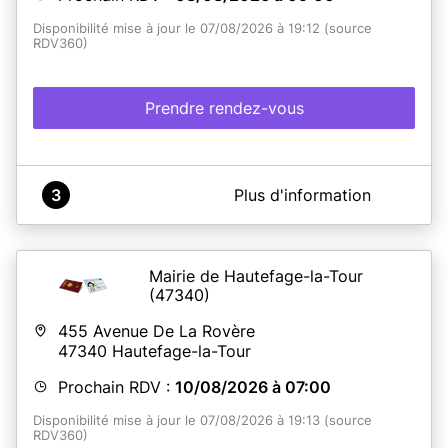
Disponibilité mise à jour le 07/08/2026 à 19:12 (source
RDV360)
Prendre rendez-vous
A propos de MAIRIE LE FOSSAT
3
Plus d'information
Bienvenue à la mairie du FOSSAT
Mairie de Hautefage-la-Tour
En savoir plus
(47340)
455 Avenue De La Rovère
47340
Hautefage-la-Tour
Prochain RDV :
10/08/2026 à 07:00
Disponibilité mise à jour le 07/08/2026 à 19:13 (source
RDV360)