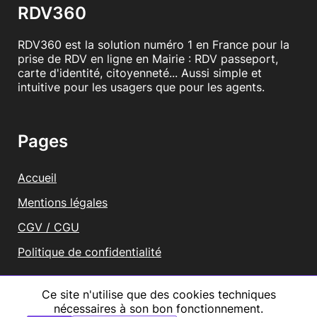
RDV360
RDV360 est la solution numéro 1 en France pour la
prise de RDV en ligne en Mairie : RDV passeport,
carte d'identité, citoyenneté... Aussi simple et
intuitive pour les usagers que pour les agents.
Pages
Accueil
Mentions légales
CGV / CGU
Politique de confidentialité
Vous représentez une mairie ?
Ce site n'utilise que des cookies techniques
nécessaires à son bon fonctionnement.