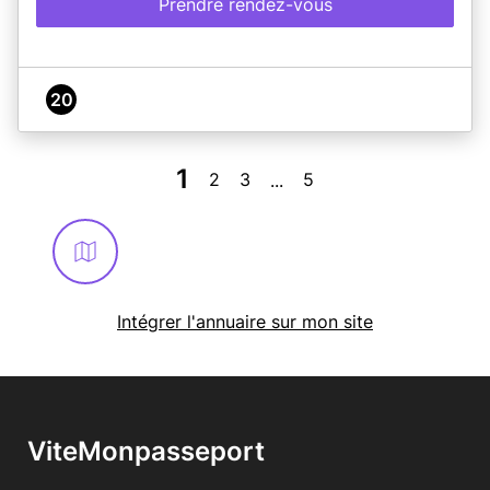
Prendre rendez-vous
20
1
2
3
5
...
Intégrer l'annuaire sur mon site
ViteMonpasseport