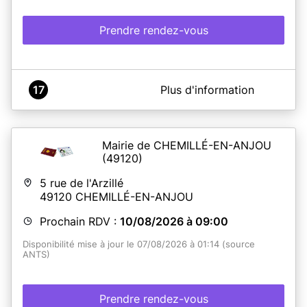
du rendez-vous, un lien vous permettra d’accéder au
formulaire d’annulation,
- ou par téléphone au 02.40.82.88.62.
Prendre rendez-vous
En savoir plus
A propos de Mairie de Saffré
17
Plus d'information
Mairie de Saffré - Service Passeports et Cartes
Nationales d'Identité
La mairie n'est pas ouverte pour les rendez-vous de
remise les samedis 2 et 9 mai 2026 et du 11 juillet au 22
Mairie de CHEMILLÉ-EN-ANJOU
août inclus.
(49120)
5 rue de l'Arzillé
En savoir plus
49120
CHEMILLÉ-EN-ANJOU
Prochain RDV :
10/08/2026 à 09:00
Disponibilité mise à jour le 07/08/2026 à 01:14 (source
ANTS)
Prendre rendez-vous