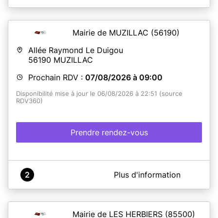
Mairie de MUZILLAC
(56190)
Allée Raymond Le Duigou
56190
MUZILLAC
Prochain RDV :
07/08/2026 à 09:00
Disponibilité mise à jour le 06/08/2026 à 22:51 (source
RDV360)
Prendre rendez-vous
A propos de Mairie de Muzillac
2
Plus d'information
~ AVANT VOTRE RDV, N'OUBLIEZ PAS DE RÉALISER UNE
PRÉ-DEMANDE SUR ANTS.GOUV.FR ET DE PRÉPARER
VOS PIÈCES JUSTIFICATIVES ~
Mairie de LES HERBIERS
(85500)