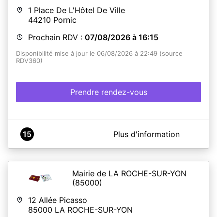
1 Place De L'Hôtel De Ville
44210
Pornic
Prochain RDV :
07/08/2026 à 16:15
Disponibilité mise à jour le 06/08/2026 à 22:49 (source
RDV360)
Prendre rendez-vous
A propos de Mairie de Pornic
15
Plus d'information
L'entrée se fait par la porte principale de l'Hôtel de Ville,
sauf pour les personnes à mobilité réduite
, qui peuvent
entrer par la petite porte pour éviter les marches. Merci
de respecter ce sens de circulation. Le jeudi après 17h et
Mairie de LA ROCHE-SUR-YON
le samedi matin, l'entrée se fait par la petite porte pour
(85000)
tous.
12 Allée Picasso
Dépôt de dossier (15 minutes) : Le demandeur (majeur
85000
LA ROCHE-SUR-YON
ou mineur accompagné du représentant légal) doit être