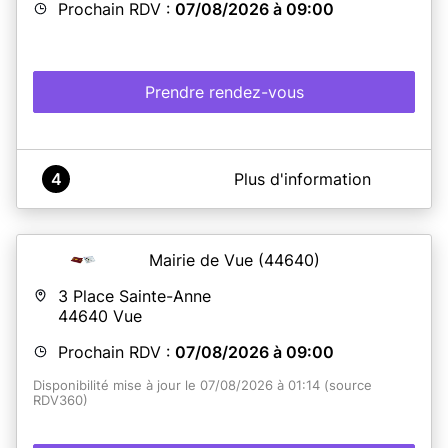
Prochain RDV :
07/08/2026 à 09:00
Prendre rendez-vous
A propos de Mairie de Saint-Viaud
4
Plus d'information
Il n’est pas utile de contacter la mairie par téléphone,
les services municipaux ne seront pas en capacité de
vous proposer un rendez-vous plus tôt.
De nouveaux créneaux sont ouverts régulièrement,
Mairie de Vue
(44640)
nous vous invitons donc à vous reconnecter
régulièrement.
3 Place Sainte-Anne
44640
Vue
Tout dossier incomplet entraînera un nouveau rendez-
vous.
Prochain RDV :
07/08/2026 à 09:00
Les cartes d'identité délivrées entre janvier 2004 et
Disponibilité mise à jour le 07/08/2026 à 01:14 (source
décembre 2013 sont prolongées automatiquement de 5
RDV360)
ans (sauf pour les mineurs).
Les créneaux sont générés automatiquement.