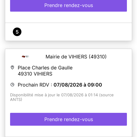
1 - Prendre votre rendez-vous en ligne
Prendre rendez-vous
(https://www.saint-viaud.fr/)
2 - Assurez-vous d'avoir un dossier complet lors de votre
rendez-vous (liste des documents à fournir sur
www.service-public.fr, privilégiez la pré-demande en
ligne sur le site ANTS).
5
En savoir plus
Mairie de VIHIERS
(49310)
Place Charles de Gaulle
49310
VIHIERS
Prochain RDV :
07/08/2026 à 09:00
Disponibilité mise à jour le 07/08/2026 à 01:14 (source
ANTS)
Prendre rendez-vous