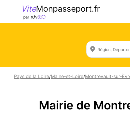
Vite
Monpasseport.fr
Pays de la Loire
Maine-et-Loire
Montrevault-sur-Èvr
/
/
Mairie de Montr