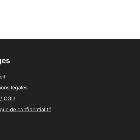
ges
il
ions légales
/ CGU
ique de confidentialité