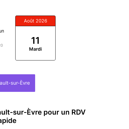
Août 2026
un
11
20
Mardi
ault-sur-Èvre
ault-sur-Èvre pour un RDV
apide