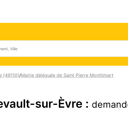
e (49110)
Mairie déléguée de Saint Pierre Montlimart
/
evault-sur-Èvre :
demande