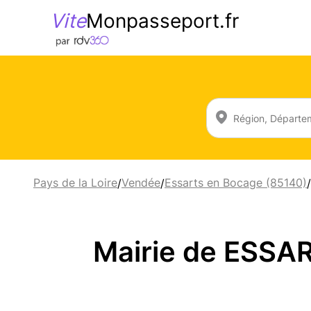
Vite
Monpasseport.fr
Pays de la Loire
Vendée
Essarts en Bocage (85140)
/
/
/
Mairie de ESSA