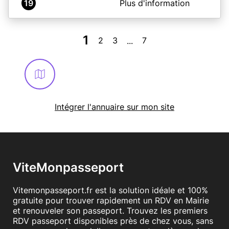
19
Plus d'information
Le service CNI/PASSEPORT se trouve
3 rue du chateau 17500 JONZAC
1
2
3
7
...
En savoir plus
Intégrer l'annuaire sur mon site
ViteMonpasseport
Vitemonpasseport.fr est la solution idéale et 100%
gratuite pour trouver rapidement un RDV en Mairie
et renouveler son passeport. Trouvez les premiers
RDV passeport disponibles près de chez vous, sans