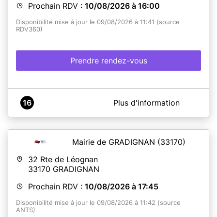
Prochain RDV :
10/08/2026 à 16:00
Disponibilité mise à jour le 09/08/2026 à 11:41 (source
RDV360)
Prendre rendez-vous
A propos de Mairie de Saint Hilaire de Villefranche
16
Plus d'information
Lorsque vous lisez la mention "votre rendez-vous est
bien confirmé", vous recevez un e-mail dans les 10
minutes. Nous vous remercions de patienter pour la
réception de cet e-mail et ne pas renouveler
Mairie de GRADIGNAN
(33170)
inutilement votre demande de rendez-vous.
32 Rte de Léognan
33170
GRADIGNAN
En savoir plus
Prochain RDV :
10/08/2026 à 17:45
Disponibilité mise à jour le 09/08/2026 à 11:42 (source
ANTS)