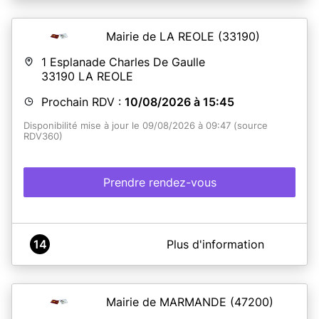
Mairie de LA REOLE
(33190)
1 Esplanade Charles De Gaulle
33190
LA REOLE
Prochain RDV :
10/08/2026 à 15:45
Disponibilité mise à jour le 09/08/2026 à 09:47 (source
RDV360)
Prendre rendez-vous
A propos de MAIRIE DE LA REOLE
14
Plus d'information
SERVICE PUBLIC - PLATEFORME CNI / PASSEPORT
Mairie de MARMANDE
(47200)
En savoir plus