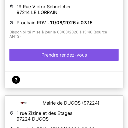
- Réaliser vos déclarations de naissances et de
19 Rue Victor Schoelcher
reconnaissances,
97214
LE LORRAIN
- Consulter les registres (réservé aux généalogistes).
Prochain RDV :
11/08/2026 à 07:15
Disponibilité mise à jour le 08/08/2026 à 15:46 (source
Mairie de Fort-de-France
ANTS)
Angle Boulevard Général de Gaulle et Rue de la
République
97200 Fort-de-France
Lundi à Vendredi : 7h15-12h30
Prendre rendez-vous
Lundi et Mardi : 14h30 - 15h30
PROXI-MAIRIE de Fort-de-France
Dillon - Angle des rues Salvador Allende et Judes Turiaf
97200 Fort-de-France
3
Lundi au Vendredi : 08h15 - 13h
En savoir plus
Mairie de DUCOS
(97224)
1 rue Zizine et des Etages
97224
DUCOS