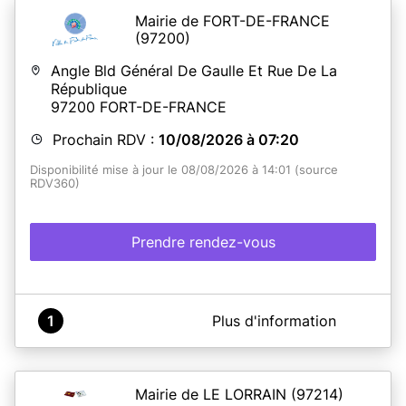
Mairie de FORT-DE-FRANCE
(97200)
Angle Bld Général De Gaulle Et Rue De La
République
97200
FORT-DE-FRANCE
Prochain RDV :
10/08/2026 à 07:20
Disponibilité mise à jour le 08/08/2026 à 14:01 (source
RDV360)
Prendre rendez-vous
A propos de Mairie de Fort de France (Centre Ville)
1
Plus d'information
Il est désormais possible de prendre rendez-vous en
ligne pour :
- Déposer vos demandes de titres d'identité,
Mairie de LE LORRAIN
(97214)
- Élaborer vos dossiers de mariages ou pacs,