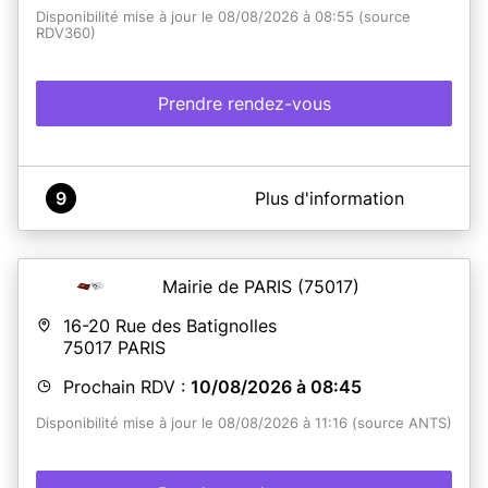
Disponibilité mise à jour le 08/08/2026 à 08:55 (source
RDV360)
Prendre rendez-vous
A propos de Mairie de La Ferté-Gaucher
9
Plus d'information
BIEN LIRE AVANT DE PRENDRE RDV
NOUS VOUS REMERCIONS D'ARRIVER QUELQUES
MINUTES AVANT L'HEURE DU RDV, TOUT RETARD
Mairie de PARIS
(75017)
POURRA ENTRAINER LE REPORT DU RDV
16-20 Rue des Batignolles
N'OUBLIEZ PAS VOTRE PRE DEMANDE
75017
PARIS
Tous les demandeurs doivent être présents au rendez-
Prochain RDV :
10/08/2026 à 08:45
vous (même les enfants)
Disponibilité mise à jour le 08/08/2026 à 11:16 (source ANTS)
FOURNIR LES ORIGINAUX ET LES PHOTOCOPIES -
TOUT DOSSIER INCOMPLET SERA REFUSÉ
Documents à fournir le jour du rendez-vous
: