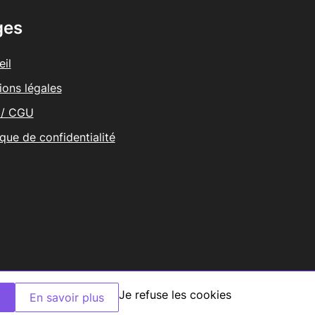
ges
il
ions légales
/ CGU
ique de confidentialité
Je refuse les cookies
K
En savoir plus