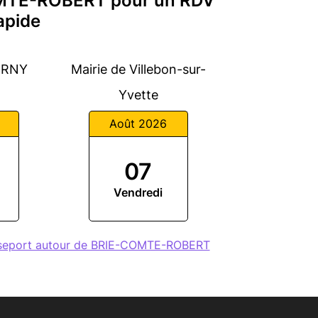
OMTE-ROBERT pour un RDV
apide
VERNY
Mairie de Villebon-sur-
Yvette
Août 2026
07
Vendredi
sseport autour de BRIE-COMTE-ROBERT