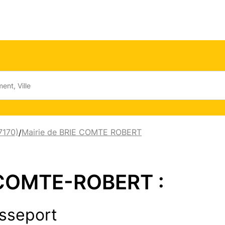
7170)
Mairie de BRIE COMTE ROBERT
/
-COMTE-ROBERT :
sseport