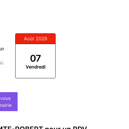
Août 2026
un
07
45
Vendredi
-vous
mairie