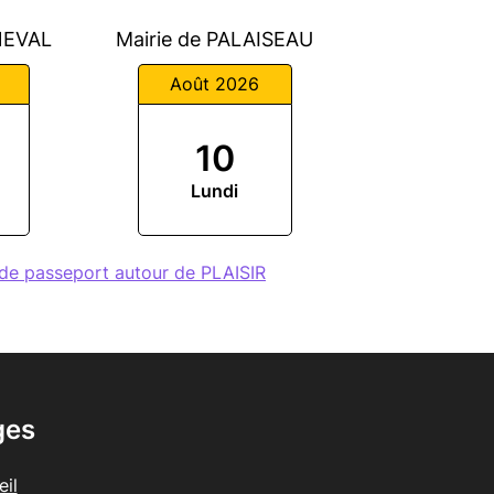
NEVAL
Mairie de PALAISEAU
Août 2026
10
Lundi
de passeport autour de PLAISIR
ges
il