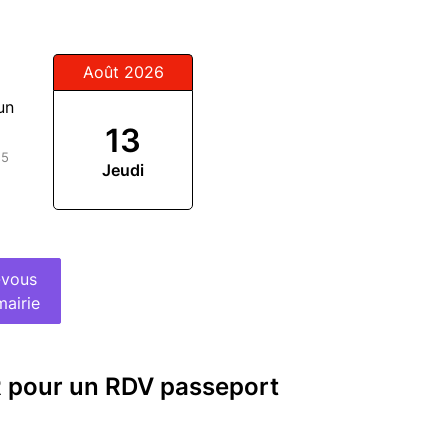
Août 2026
un
13
15
Jeudi
-vous
mairie
R pour un RDV passeport