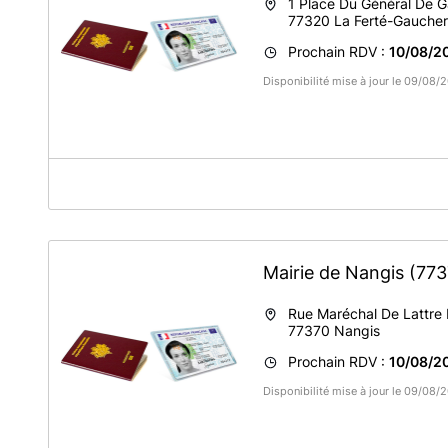
1 Place Du Général De G
77320
La Ferté-Gaucher
Prochain RDV :
10/08/2
Disponibilité mise à jour le 09/08
A propos de Mairie de La Ferté-Gaucher
BIEN LIRE AVANT DE PRENDRE RDV
NOUS VOUS REMERCIONS D'ARRIVER QUELQUES MINUT
Mairie de Nangis
(773
ENTRAINER LE REPORT DU RDV
N'OUBLIEZ PAS VOTRE PRE DEMANDE
Rue Maréchal De Lattre
77370
Nangis
Tous les demandeurs doivent être présents au rendez-
Prochain RDV :
10/08/2
FOURNIR LES ORIGINAUX ET LES PHOTOCOPIES -TOUT
Disponibilité mise à jour le 09/08
Documents à fournir le jour du rendez-vous
:
renouvellement passeport : Ancien passeport + copie (si