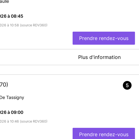
aulle
026 à 08:45
/2026 à 10:58 (source RDV360)
Prendre rendez-vous
Plus d'information
ES AVANT L'HEURE DU RDV, TOUT RETARD POURRA
70)
5
 De Tassigny
vous (même les enfants)
026 à 09:00
 DOSSIER INCOMPLET SERA REFUSÉ
/2026 à 10:46 (source RDV360)
Prendre rendez-vous
 vous possédez une carte d'identité la rapporter en plus)