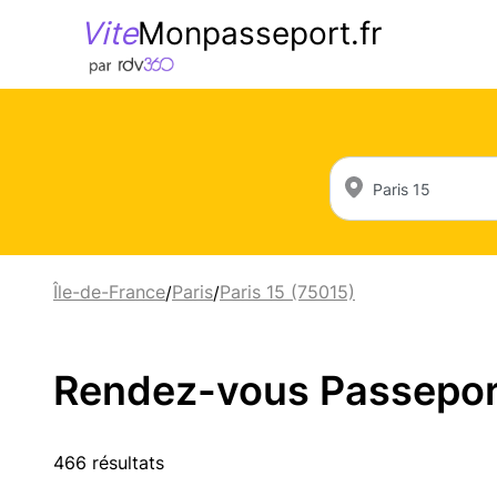
Vite
Monpasseport.fr
Île-de-France
Paris
Paris 15 (75015)
/
/
Rendez-vous Passeport 
466 résultats