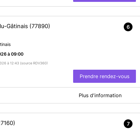
N.T.S
https://passeport.ants.gouv.fr/
; rubrique "réaliser une
e carte d'identité".
noter le numéro de celle-ci, pour le jour du rendez-vous. La
du-Gâtinais
(77890)
6
 validité ou périmée depuis moins de 5 ans.
inais
ie intégrale d'acte de naissance de moins de 3 mois à demander à
dhérente à la dématérialisation :
https://ants.gouv.fr/Les-
026 à 09:00
ion
/2026 à 12:43 (source RDV360)
résent le jour du RDV + photocopie
ents autorisant l’utilisation du nom d’usage
Prendre rendez-vous
de - de 3mois
de divorce + photocopie
 justificatif de domicile des 2 parents + photocopies
Plus d'information
tuteur OBLIGATOIRE ou attestation autorisation établissement de
 nom et adresse
(uniquement facture d'eau, de gaz, d'électricité,
En savoir plus
ttestation assurance habitation).
27160)
7
partient de les imprimer.
ation hébergement qui indique la date de début