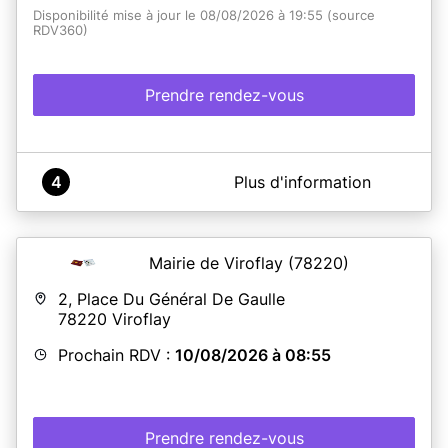
Disponibilité mise à jour le 08/08/2026 à 19:55 (source
RDV360)
Prendre rendez-vous
A propos de Mairie de La Ferté-Gaucher
4
Plus d'information
BIEN LIRE AVANT DE PRENDRE RDV
NOUS VOUS REMERCIONS D'ARRIVER QUELQUES
MINUTES AVANT L'HEURE DU RDV, TOUT RETARD
Mairie de Viroflay
(78220)
POURRA ENTRAINER LE REPORT DU RDV
2, Place Du Général De Gaulle
N'OUBLIEZ PAS VOTRE PRE DEMANDE
78220
Viroflay
Tous les demandeurs doivent être présents au rendez-
Prochain RDV :
10/08/2026 à 08:55
vous (même les enfants)
FOURNIR LES ORIGINAUX ET LES PHOTOCOPIES -
TOUT DOSSIER INCOMPLET SERA REFUSÉ
Prendre rendez-vous
Documents à fournir le jour du rendez-vous
: