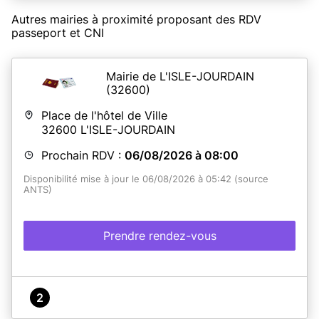
de
France Services. 33 avenue du Colonel Raynal,
82230 MONCLAR DE QUERCY.
Autres mairies à proximité proposant des RDV
! Pour les récupérations de titres, veuillez sélectionner
passeport et CNI
la rubrique "Remise de titres". merci
Mairie de L'ISLE-JOURDAIN
En savoir plus
(32600)
Place de l'hôtel de Ville
32600
L'ISLE-JOURDAIN
Prochain RDV :
06/08/2026 à 08:00
Disponibilité mise à jour le 06/08/2026 à 05:42 (source
ANTS)
Prendre rendez-vous
2