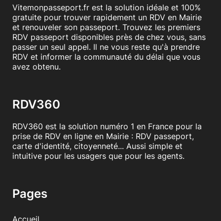
Vitemonpasseport.fr est la solution idéale et 100%
- Originaux CNI parents.
- Justificatif de domicile des parents.( factures ;
gratuite pour trouver rapidement un RDV en Mairie
téléphone; éléctricité, impôts.)
et renouveler son passeport. Trouvez les premiers
RDV passeport disponibles près de chez vous, sans
passer un seul appel. Il ne vous reste qu'à prendre
RDV et informer la communauté du délai que vous
avez obtenu.
En savoir plus
RDV360
RDV360 est la solution numéro 1 en France pour la
prise de RDV en ligne en Mairie : RDV passeport,
carte d'identité, citoyenneté... Aussi simple et
intuitive pour les usagers que pour les agents.
Pages
Accueil