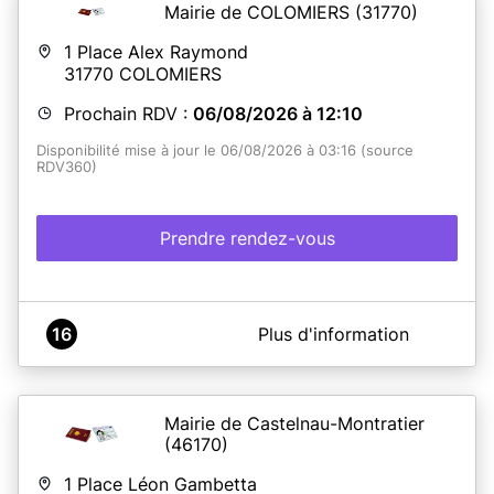
Mairie de COLOMIERS
(31770)
En savoir plus
1 Place Alex Raymond
31770
COLOMIERS
Prochain RDV :
06/08/2026 à 12:10
Disponibilité mise à jour le 06/08/2026 à 03:16 (source
RDV360)
Prendre rendez-vous
A propos de Démarches PIÈCES d'IDENTITÉ - MAIRIE
16
Plus d'information
de COLOMIERS
Pour demander une carte nationale d'identité (CNI) ou
passeport, les pièces justificatives nécessaires
dépendent de la situation : majeur ou mineur, première
Mairie de Castelnau-Montratier
demande ou renouvellement, possession (ou non) d’une
(46170)
pièce d'identité. Veuillez consulter le site internet de la
Ville.
1 Place Léon Gambetta
En cas de dossier complexe, il est recommandé de