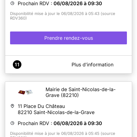
Prochain RDV :
06/08/2026 à 09:30
Disponibilité mise à jour le 06/08/2026 à 05:43 (source
RDV360)
Prendre rendez-vous
A propos de Mairie de Luzech - Service CNI Passeports
11
Plus d'information
Les remises de titres se font tous les jours de 9h à 12h et
de 13h à 16h sans rendez-vous.
ATTENTION : AUCUNE REMISE NE SERA EFFECTUÉE LE
MARDI APRES-MIDI NI LE JEUDI TOUTE LA JOURNÉE
Mairie de Saint-Nicolas-de-la-
Grave
(82210)
ATTENTION !
Il est impératif d'imprimer toutes les
pièces à fournir
avant
le RDV en Mairie. Si votre dossier
11 Place Du Château
n'est pas complet , nous ne pourrons pas traiter votre
82210
Saint-Nicolas-de-la-Grave
demande lors de votre rendez-vous.
Le récapitulatif de
la pré-demande ANTS doit être
IMPERATIVEMENT
Prochain RDV :
06/08/2026 à 09:30
imprimé
, c'est indispensable au bon déroulement de
ce service. Merci.
Disponibilité mise à jour le 06/08/2026 à 05:45 (source