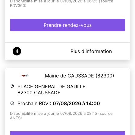
Disponibilité mise à jour le 07/08/2026 à 06:25 (source
RDV360)
Prendre rendez-vous
A propos de Mairie de L'HONOR-DE-COS
4
Plus d'information
Notre service CNI-Passeport est désormais prêt à vous
accueillir. Il est inutile de nous contacter par téléphone.
Mairie de CAUSSADE
(82300)
En savoir plus
PLACE GENERAL DE GAULLE
82300
CAUSSADE
Prochain RDV :
07/08/2026 à 14:00
Disponibilité mise à jour le 07/08/2026 à 08:15 (source
ANTS)