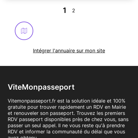
de
France Services. 33 avenue du Colonel Raynal,
82230 MONCLAR DE QUERCY.
1
2
! Pour les récupérations de titres, veuillez sélectionner
la rubrique "Remise de titres". merci
En savoir plus
Intégrer l'annuaire sur mon site
ViteMonpasseport
Vitemonpasseport.fr est la solution idéale et 100%
gratuite pour trouver rapidement un RDV en Mairie
et renouveler son passeport. Trouvez les premiers
RDV passeport disponibles près de chez vous, sans
passer un seul appel. Il ne vous reste qu'à prendre
RDV et informer la communauté du délai que vous
avez obtenu.