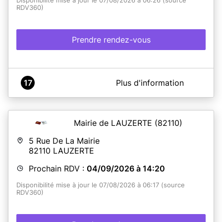
Disponibilité mise à jour le 07/08/2026 à 06:26 (source
RDV360)
Prendre rendez-vous
A propos de MAIRIE DE CORBARIEU (TARN-ET-
17
Plus d'information
GARONNE)
Notre service CNI-PASSEPORT est désormais prêt à
vous accueillir...
Pour récupérer votre CNI ou PASSEPORT, nous vous
Mairie de LAUZERTE
(82110)
accueillons UNIQUEMENT les matinées du mercredi et
du vendredi, sans rendez-vous.
5 Rue De La Mairie
82110
LAUZERTE
En savoir plus
Prochain RDV :
04/09/2026 à 14:20
Disponibilité mise à jour le 07/08/2026 à 06:17 (source
RDV360)