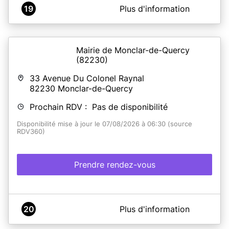
A propos de Médiathèque de Parisot - TARN ET
19
Plus d'information
GARONNE 82160 - Service CNI Passeports
Service CNI - Passeport de la mairie de Parisot (82160).
Prise de rdv en ligne et Photomaton sur Place
Mairie de Monclar-de-Quercy
(82230)
En savoir plus
33 Avenue Du Colonel Raynal
82230
Monclar-de-Quercy
Prochain RDV : Pas de disponibilité
Disponibilité mise à jour le 07/08/2026 à 06:30 (source
RDV360)
Prendre rendez-vous
A propos de Mairie de Monclar de Quercy
20
Plus d'information
Le Service des titres d'identité se situe dans les locaux