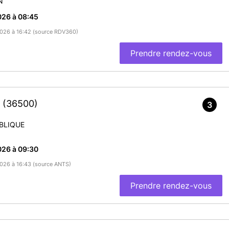
N
hamps, La Celle, Charenton du Cher, Colombiers, Coust, Drevant,
, Orcenais, Orval, Saint-Pierre-Les-Etieux, Vernais) + Ainay-le-
026 à 08:45
e-Poisieux
/2026 à 16:42 (source RDV360)
ous !
Prendre rendez-vous
En savoir plus
S
(36500)
3
BLIQUE
026 à 09:30
/2026 à 16:43 (source ANTS)
Prendre rendez-vous