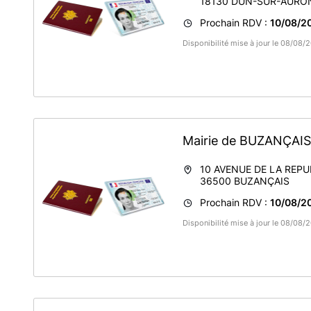
18130
DUN-SUR-AURO
(Arpheuilles, Bessais-Le-Fromental, Bouzais, Bruère-Allic
Farges-Allichamps, La Groutte, Marçais, Meillant, Nozières
Prochain RDV :
10/08/2
Vieil, Arcomps, La Celette, La Perche et Saint-Georges-d
Disponibilité mise à jour le 08/08
La remise de CNI et PASSEPORT se fait SANS RDV pour t
Mairie de BUZANÇAI
10 AVENUE DE LA REPU
36500
BUZANÇAIS
Prochain RDV :
10/08/2
Disponibilité mise à jour le 08/08