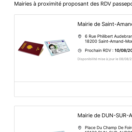
Mairies à proximité proposant des RDV passepo
Mairie de Saint-Ama
6 Rue Philibert Audebra
18200
Saint-Amand-Mo
Prochain RDV :
10/08/2
Disponibilité mise à jour le 08/08
A propos de Mairie de SAINT-AMAND-MONTRO
Structure France services
Les RDV en ligne sont seulement pour les communes exté
Mairie de DUN-SUR
Services 6, rue Philibert Audebrand
Les Saint-Amandois et les Habitants de la Communauté
Place Du Champ De Foir
au sein du Service à la Population, Élections et Affaires 