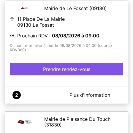
Mairie de Le Fossat
(09130)
En savoir plus
11 Place De La Mairie
09130
Le Fossat
Prochain RDV :
08/08/2026 à 09:00
Disponibilité mise à jour le 08/08/2026 à 04:00 (source
RDV360)
Prendre rendez-vous
A propos de MAIRIE LE FOSSAT
2
Plus d'information
Bienvenue à la mairie du FOSSAT
Mairie de Plaisance Du Touch
En savoir plus
(31830)