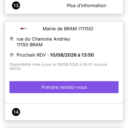
A propos de Mairie de MIREPOIX
13
Plus d'information
Service CNI - PASSEPORT de la Mairie de MIREPOIX
Mairie de BRAM
(11150)
En savoir plus
rue du Chanoine Andrieu
11150
BRAM
Prochain RDV :
10/08/2026 à 13:50
Disponibilité mise à jour le 08/08/2026 à 05:41 (source
ANTS)
Prendre rendez-vous
14