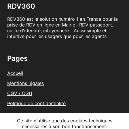
RDV360
RDV360 est la solution numéro 1 en France pour la
prise de RDV en ligne en Mairie : RDV passeport,
carte d'identité, citoyenneté... Aussi simple et
intuitive pour les usagers que pour les agents.
Pages
Accueil
Mentions légales
CGV / CGU
Politique de confidentialité
Vous représentez une mairie ?
Ce site n'utilise que des cookies techniques
nécessaires à son bon fonctionnement.