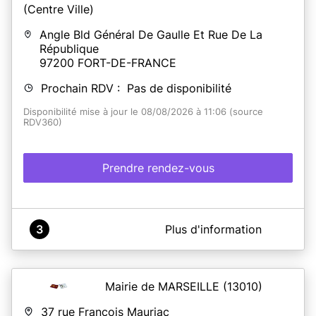
Angle Bld Général De Gaulle Et Rue De La
République
97200
FORT-DE-FRANCE
Prochain RDV : Pas de disponibilité
Disponibilité mise à jour le 08/08/2026 à 11:06 (source
RDV360)
Prendre rendez-vous
A propos de Mairie de Fort de France (Centre Ville)
3
Plus d'information
Il est désormais possible de prendre rendez-vous en
ligne pour :
- Déposer vos demandes de titres d'identité,
Mairie de MARSEILLE
(13010)
- Élaborer vos dossiers de mariages ou pacs,
- Réaliser vos déclarations de naissances et de
37 rue François Mauriac