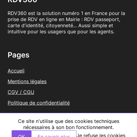
RDV360 est la solution numéro 1 en France pour la
prise de RDV en ligne en Mairie : RDV passeport,
carte d'identité, citoyenneté... Aussi simple et
intuitive pour les usagers que pour les agents.
Pages
Accueil
Mentions légales
CGV / CGU
Politique de confidentialité
Vous représentez une mairie ?
Ce site n'utilise que des cookies techniques
nécessaires à son bon fonctionnement.
Tous droits réservés RDV360
Je refuse les cookies
OK
En savoir plus