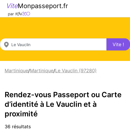
Vite
Monpasseport.fr
Vite !
Martinique
Martinique
Le Vauclin (97280)
/
/
Rendez-vous Passeport ou Carte
d’identité à Le Vauclin et à
proximité
36 résultats