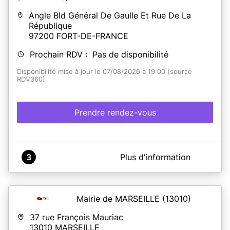
Angle Bld Général De Gaulle Et Rue De La
République
97200
FORT-DE-FRANCE
Prochain RDV : Pas de disponibilité
Disponibilité mise à jour le 07/08/2026 à 19:00 (source
RDV360)
Prendre rendez-vous
A propos de Mairie de Fort de France (Centre Ville)
3
Plus d'information
Il est désormais possible de prendre rendez-vous en
ligne pour :
- Déposer vos demandes de titres d'identité,
Mairie de MARSEILLE
(13010)
- Élaborer vos dossiers de mariages ou pacs,
- Réaliser vos déclarations de naissances et de
37 rue François Mauriac
reconnaissances,
13010
MARSEILLE