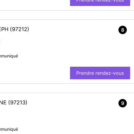
SEPH
(97212)
8
E
mmuniqué
Prendre rendez-vous
RNE
(97213)
9
mmuniqué