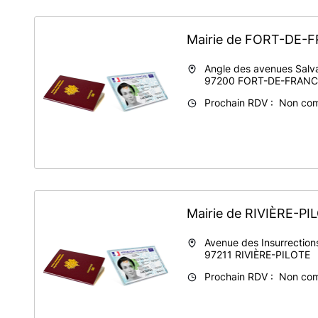
PROXI-MAIRIE de Fort-de-France
Dillon - Angle des rues Salvador Allende et Judes Turiaf
97200 Fort-de-France
Mairie de FORT-DE
Lundi au Vendredi : 08h15 - 13h
Angle des avenues Salva
97200
FORT-DE-FRANC
Prochain RDV : Non co
Mairie de RIVIÈRE-P
Avenue des Insurrections
97211
RIVIÈRE-PILOTE
Prochain RDV : Non co