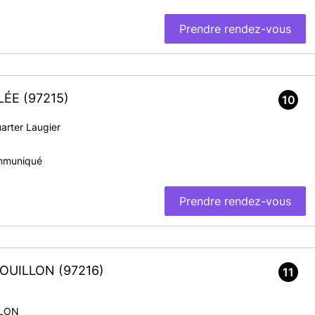
Prendre rendez-vous
ALÉE
(97215)
10
arter Laugier
mmuniqué
Prendre rendez-vous
-BOUILLON
(97216)
11
LLON