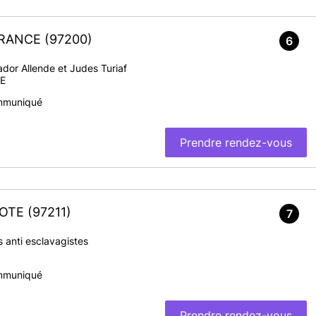
-FRANCE
(97200)
6
dor Allende et Judes Turiaf
En savoir plus
E
mmuniqué
Prendre rendez-vous
ILOTE
(97211)
7
 anti esclavagistes
mmuniqué
Prendre rendez-vous