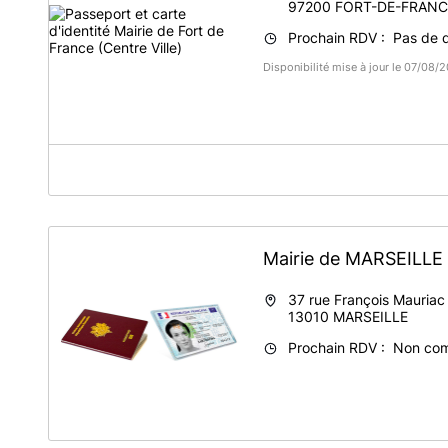
97200
FORT-DE-FRANC
Prochain RDV : Pas de di
Disponibilité mise à jour le 07/08/
A propos de Mairie de Fort de France (Centre Ville
Il est désormais possible de
- Déposer vos dema
Mairie de MARSEILLE
- Élaborer vos dos
- Réaliser vos déclarations 
- Consulter les registr
37 rue François Mauriac
13010
MARSEILLE
Prochain RDV : Non co
Mairie de Fort-de-France
Angle Boulevard Général de Gaulle et Rue de la Républiq
97200 Fort-de-France
Lundi à Vendredi : 7h15-12h30
Lundi et Mardi : 14h30 - 15h30