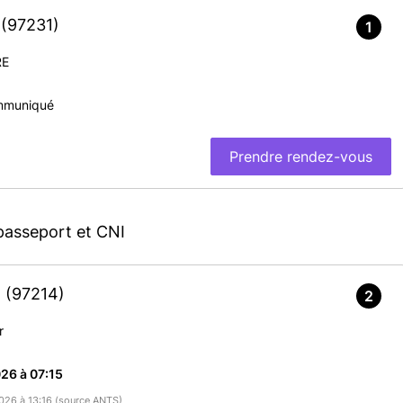
T
(97231)
1
RE
mmuniqué
Prendre rendez-vous
passeport et CNI
N
(97214)
2
r
26 à 07:15
2026 à 13:16 (source ANTS)