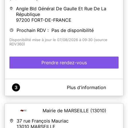
Angle Bld Général De Gaulle Et Rue De La
République
97200
FORT-DE-FRANCE
Prochain RDV : Pas de disponibilité
Disponibilité mise à jour le 07/08/2026 à 09:30 (source
RDV360)
Prendre rendez-vous
A propos de Mairie de Fort de France (Centre Ville)
3
Plus d'information
Il est désormais possible de prendre rendez-vous en
ligne pour :
- Déposer vos demandes de titres d'identité,
Mairie de MARSEILLE
(13010)
- Élaborer vos dossiers de mariages ou pacs,
- Réaliser vos déclarations de naissances et de
37 rue François Mauriac
reconnaissances,
13010
MARSEILLE