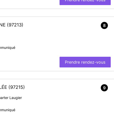
RNE
(97213)
8
mmuniqué
Prendre rendez-vous
ALÉE
(97215)
9
arter Laugier
mmuniqué