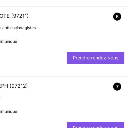
ILOTE
(97211)
6
 anti esclavagistes
mmuniqué
Prendre rendez-vous
SEPH
(97212)
7
E
mmuniqué
Prendre rendez-vous