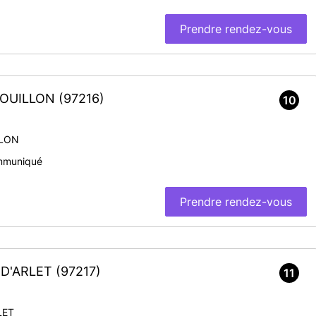
Prendre rendez-vous
-BOUILLON
(97216)
10
LLON
mmuniqué
Prendre rendez-vous
S-D'ARLET
(97217)
11
LET