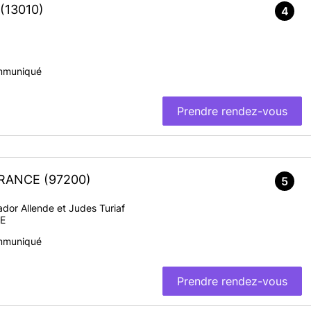
(13010)
siers de mariages ou pacs,
4
de naissances et de reconnaissances,
es (réservé aux généalogistes).
mmuniqué
ue
Prendre rendez-vous
-FRANCE
(97200)
5
dor Allende et Judes Turiaf
En savoir plus
E
mmuniqué
Prendre rendez-vous