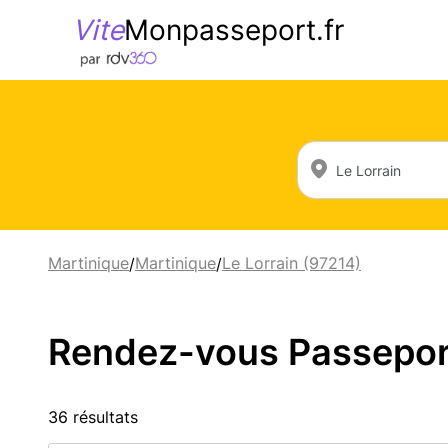
Vite
Monpasseport.fr
Martinique
Martinique
Le Lorrain (97214)
/
/
Rendez-vous Passeport 
36 résultats