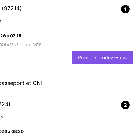
N
(97214)
1
r
26 à 07:15
/2026 à 15:46 (source ANTS)
Prendre rendez-vous
passeport et CNI
224)
2
es
026 à 08:20