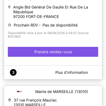
Angle Bld Général De Gaulle Et Rue De La
République
97200
FORT-DE-FRANCE
Prochain RDV : Pas de disponibilité
Disponibilité mise à jour le 08/08/2026 à 04:01 (source
RDV360)
Prendre rendez-vous
A propos de Mairie de Fort de France (Centre Ville)
3
Plus d'information
Il est désormais possible de prendre rendez-vous en
ligne pour :
- Déposer vos demandes de titres d'identité,
Mairie de MARSEILLE
(13010)
- Élaborer vos dossiers de mariages ou pacs,
- Réaliser vos déclarations de naissances et de
37 rue François Mauriac
reconnaissances,
13010
MARSEILLE