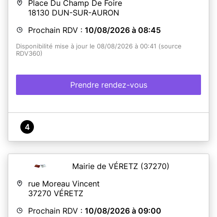
Place Du Champ De Foire
de Communes Cœur de France (communes ci-dessous)
18130
DUN-SUR-AURON
sont reçus au sein du Service à la Population, Élections
et Affaires Funéraires situé au 2, rue Philibert Audebrand
Prochain RDV :
10/08/2026 à 08:45
SANS RDV
:
(Arpheuilles, Bessais-Le-Fromental, Bouzais, Bruère-
Disponibilité mise à jour le 08/08/2026 à 00:41 (source
Allichamps, La Celle, Charenton du Cher, Colombiers,
RDV360)
Coust, Drevant, Farges-Allichamps, La Groutte, Marçais,
Meillant, Nozières, Orcenais, Orval, Saint-Pierre-Les-
Etieux, Vernais) + Ainay-le-Vieil, Arcomps, La Celette, La
Perche et Saint-Georges-de-Poisieux
Prendre rendez-vous
La remise de CNI et PASSEPORT se fait SANS RDV pour
tous !
4
En savoir plus
Mairie de VÉRETZ
(37270)
rue Moreau Vincent
37270
VÉRETZ
Prochain RDV :
10/08/2026 à 09:00