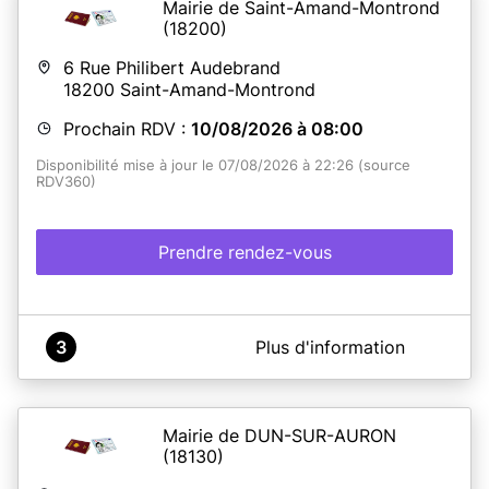
Mairie de Saint-Amand-Montrond
(18200)
6 Rue Philibert Audebrand
18200
Saint-Amand-Montrond
Prochain RDV :
10/08/2026 à 08:00
Disponibilité mise à jour le 07/08/2026 à 22:26 (source
RDV360)
Prendre rendez-vous
A propos de Mairie de SAINT-AMAND-MONTROND
3
Plus d'information
Structure France services
Les RDV en ligne sont seulement pour les communes
extérieures, vous serez reçus au sein de la structure
Mairie de DUN-SUR-AURON
France Services 6, rue Philibert Audebrand
(18130)
Les Saint-Amandois et les Habitants de la Communauté