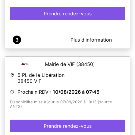
Prendre rendez-vous
A propos de Mairie de RIVES
3
Plus d'information
Avant toute prise de RDV, merci de vous rendre sur le
site www.mairie-rives.fr afin de consulter les modalités
de retrait des titres.
Merci de prendre connaissance des informations
Mairie de VIF
(38450)
transmises sur le mail de confirmation de votre rendez-
vous.
5 Pl. de la Libération
En cas de perte ou de vol de vos documents, merci
38450
VIF
d'apporter votre attestation de remise du titre.
Prochain RDV :
10/08/2026 à 07:45
En savoir plus
Disponibilité mise à jour le 07/08/2026 à 19:13 (source
ANTS)
Prendre rendez-vous