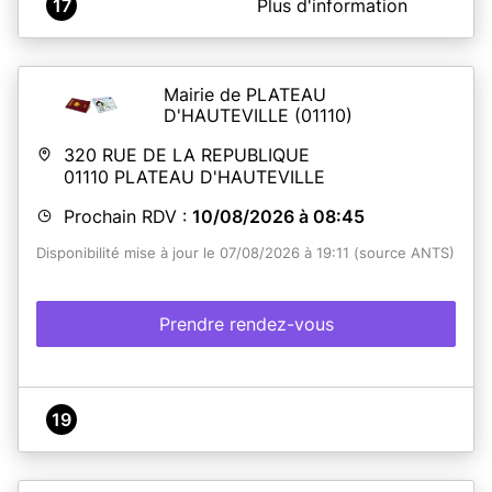
17
Plus d'information
En vue de répondre au mieux aux attentes de nos
usagers nous vous invitons à prendre rendez-vous pour
tout dépôt de dossier passeport et CNI.
Pour tout renseignement complémentaire, nous vous
Mairie de PLATEAU
invitons à nous contacter.
D'HAUTEVILLE
(01110)
320 RUE DE LA REPUBLIQUE
En savoir plus
01110
PLATEAU D'HAUTEVILLE
Prochain RDV :
10/08/2026 à 08:45
Disponibilité mise à jour le 07/08/2026 à 19:11 (source ANTS)
Prendre rendez-vous
19