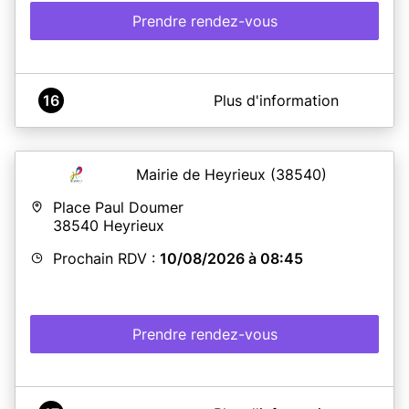
Prendre rendez-vous
A propos de VILLE DE SAINTE-FOY-LES-LYON
16
Plus d'information
Les horaires d'ouverture mentionnées ne concernent que
les prises de rendez-vous pour l'établissement de cartes
d'identité ou de passeports biométrique.
Plus de renseignement sur www.saintefoyleslyon.fr
Mairie de Heyrieux
(38540)
Place Paul Doumer
38540
Heyrieux
En savoir plus
Prochain RDV :
10/08/2026 à 08:45
Prendre rendez-vous
A propos de Mairie d'Heyrieux