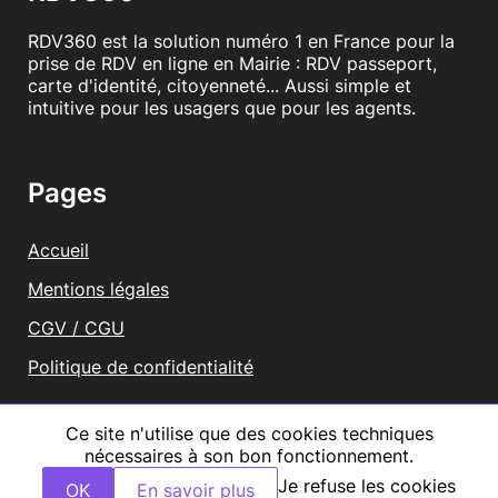
RDV360 est la solution numéro 1 en France pour la
prise de RDV en ligne en Mairie : RDV passeport,
carte d'identité, citoyenneté... Aussi simple et
intuitive pour les usagers que pour les agents.
Pages
Accueil
Mentions légales
CGV / CGU
Politique de confidentialité
Vous représentez une mairie ?
Ce site n'utilise que des cookies techniques
nécessaires à son bon fonctionnement.
Tous droits réservés RDV360
Je refuse les cookies
OK
En savoir plus