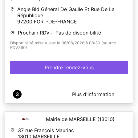
Angle Bld Général De Gaulle Et Rue De La
République
97200
FORT-DE-FRANCE
Prochain RDV : Pas de disponibilité
Disponibilité mise à jour le 06/08/2026 à 08:30 (source
RDV360)
Prendre rendez-vous
A propos de Mairie de Fort de France (Centre Ville)
3
Plus d'information
Il est désormais possible de prendre rendez-vous en
ligne pour :
- Déposer vos demandes de titres d'identité,
Mairie de MARSEILLE
(13010)
- Élaborer vos dossiers de mariages ou pacs,
- Réaliser vos déclarations de naissances et de
37 rue François Mauriac
reconnaissances,
13010
MARSEILLE