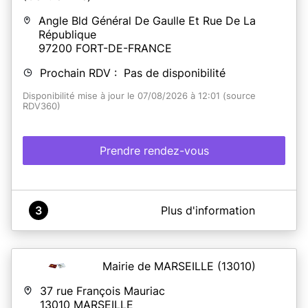
Angle Bld Général De Gaulle Et Rue De La
République
97200
FORT-DE-FRANCE
Prochain RDV : Pas de disponibilité
Disponibilité mise à jour le 07/08/2026 à 12:01 (source
RDV360)
Prendre rendez-vous
A propos de Mairie de Fort de France (Centre Ville)
3
Plus d'information
Il est désormais possible de prendre rendez-vous en
ligne pour :
- Déposer vos demandes de titres d'identité,
Mairie de MARSEILLE
(13010)
- Élaborer vos dossiers de mariages ou pacs,
- Réaliser vos déclarations de naissances et de
37 rue François Mauriac
reconnaissances,
13010
MARSEILLE