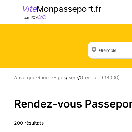
Vite
Monpasseport.fr
Auvergne-Rhône-Alpes
Isère
Grenoble (38000)
/
/
Rendez-vous Passeport 
200 résultats