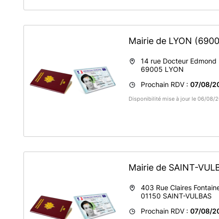
Avant toute prise de RDV, merci de vous rendre sur le site 
titres.
Merci de prendre connaissance des informations transmise
Mairie de LYON
(6900
En cas de perte ou de vol de vos documents, merci d'appor
14 rue Docteur Edmond
69005
LYON
Prochain RDV :
07/08/2
Disponibilité mise à jour le 06/08
Mairie de SAINT-VU
403 Rue Claires Fontain
01150
SAINT-VULBAS
Prochain RDV :
07/08/2