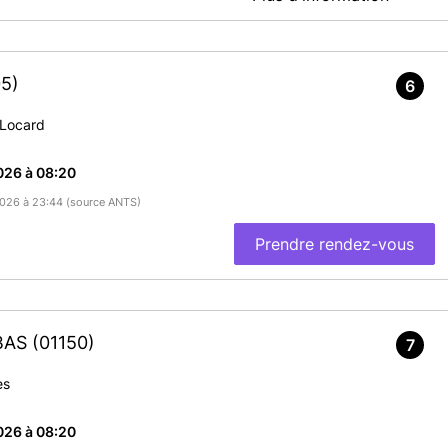
www.mairie-rives.fr afin de consulter les modalités de retrait des
s sur le mail de confirmation de votre rendez-vous.
5)
ter votre attestation de remise du titre.
6
 Locard
En savoir plus
026 à 08:20
/2026 à 23:44 (source ANTS)
Prendre rendez-vous
LBAS
(01150)
7
es
026 à 08:20