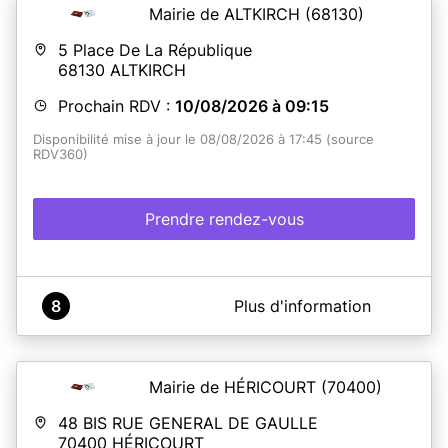
Mairie de ALTKIRCH
(68130)
5 Place De La République
68130
ALTKIRCH
Prochain RDV :
10/08/2026 à 09:15
Disponibilité mise à jour le 08/08/2026 à 17:45 (source
RDV360)
Prendre rendez-vous
A propos de Mairie d'Altkirch
8
Plus d'information
Service titre d'identité
Assurez-vous d’avoir un dossier complet
lors de votre
rendez-vous.
Mairie de HÉRICOURT
(70400)
Au minimum il vous sera demandé le numéro de votre
pré-demande ou le cerfa rempli, une photo d'identité aux
48 BIS RUE GENERAL DE GAULLE
normes, un justificatif de domicile (sauf si vous avez
70400
HÉRICOURT