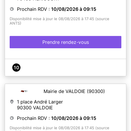
utilisé Justif'Adresse lors de votre pré demande et que
l'adresse vérifiée est orthographiée correctement sur
Prochain RDV :
10/08/2026 à 09:15
votre pré-demande). Tout dossier incomplet entraînera
un nouveau rendez-vous.
Disponibilité mise à jour le 08/08/2026 à 17:45 (source
Chaque demandeur devra être présent lors du dépôt
ANTS)
du dossier.
Nous vous précisons que la présence de
l'enfant, quel que soit son âge, est obligatoire au moment
du dépôt du dossier en mairie.
Prendre rendez-vous
En savoir plus
10
Mairie de VALDOIE
(90300)
1 place André Larger
90300
VALDOIE
Prochain RDV :
10/08/2026 à 09:15
Disponibilité mise à jour le 08/08/2026 à 17:45 (source