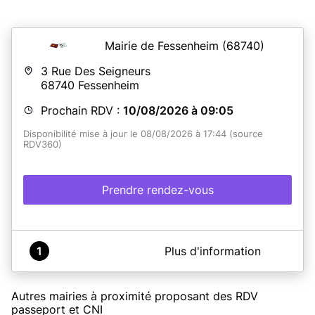
Mairie de Fessenheim
(68740)
3 Rue Des Seigneurs
68740
Fessenheim
Prochain RDV :
10/08/2026 à 09:05
Disponibilité mise à jour le 08/08/2026 à 17:44 (source
RDV360)
Prendre rendez-vous
A propos de Bureau CNI et passeport - annexe de la
1
Plus d'information
mairie de Fessenheim
La commune de Fessenheim est équipée d'un dispositif
de recueil pour l'établissement de titres sécurisés (carte
Autres mairies à proximité proposant des RDV
nationale d'identité et passeport). La prise de RDV doit
passeport et CNI